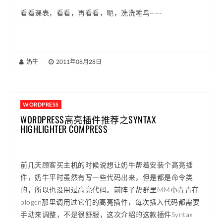
看看课表，看看，再看看，呃，洗洗睡鸟~~~
奶牛
|
2011年08月28日
WORDPRESS
WORDPRESS高亮插件推荐之SYNTAX
HIGHLIGHTER COMPRESS
前几天顾客买主机的时候说想让奶牛帮着安装个高亮插
件，奶牛平时虽然有写一些代码出来，但是都是命令类
的，所以也没用过高亮代码。前阵子帮群里MM小青青在
blogcn那里调用过它们的高亮插件，每次插入代码都需要
手动来调整，不是很舒服，这次介绍的这款插件Syntax