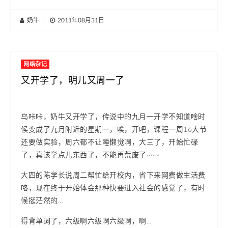
奶牛
|
2011年08月31日
网络杂记
又开学了，明儿又周一了
乌咔咔，奶牛又开学了，传说中的九月一开学不知道啥时
候变成了九月附近的星期一，唉，开吧，课程一周16大节
还要做实验，周六都不让睡懒觉啊，大三了，开始忙碌
了，真该学点儿东西了，不能再荒废了~~~
大四的陈学长说周二帮忙给开校内，省下来网费做生活费
咯，现在终于开始体会那种快要进入社会的感觉了，有时
候挺茫然的…
得背单词了，六级啊六级啊六级啊，啊…