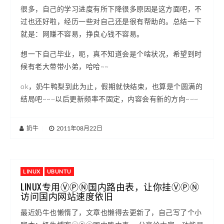
很多，自己的学习进度有所下降很多原因是这方面吧，不
过也还好啦，经历一些对自己还是很有帮助的。总结一下
就是：网赚不容易，挣良心钱不容易。
想一下自己毕业，呃，真不知道会是个啥状况，希望到时
候有老大带带小弟，哈哈~~
ok，奶牛鸭梨到此为止，假期就快结束，也算是个圆满的
结局吧~~~以后更新频率不固定，内容会有新的方向~~~
奶牛
|
2011年08月22日
LINUX
UBUNTU
LINUX专用ⓋⓅⓃ国内路由表，让你挂ⓋⓅⓃ
访问国内网站速度依旧
最近奶牛也懒惰了，文章也懒得去更新了，自己写了个小