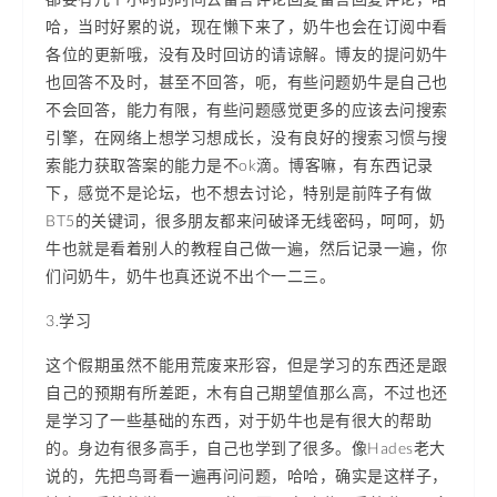
哈，当时好累的说，现在懒下来了，奶牛也会在订阅中看
各位的更新哦，没有及时回访的请谅解。博友的提问奶牛
也回答不及时，甚至不回答，呃，有些问题奶牛是自己也
不会回答，能力有限，有些问题感觉更多的应该去问搜索
引擎，在网络上想学习想成长，没有良好的搜索习惯与搜
索能力获取答案的能力是不ok滴。博客嘛，有东西记录
下，感觉不是论坛，也不想去讨论，特别是前阵子有做
BT5的关键词，很多朋友都来问破译无线密码，呵呵，奶
牛也就是看着别人的教程自己做一遍，然后记录一遍，你
们问奶牛，奶牛也真还说不出个一二三。
3.学习
这个假期虽然不能用荒废来形容，但是学习的东西还是跟
自己的预期有所差距，木有自己期望值那么高，不过也还
是学习了一些基础的东西，对于奶牛也是有很大的帮助
的。身边有很多高手，自己也学到了很多。像Hades老大
说的，先把鸟哥看一遍再问问题，哈哈，确实是这样子，