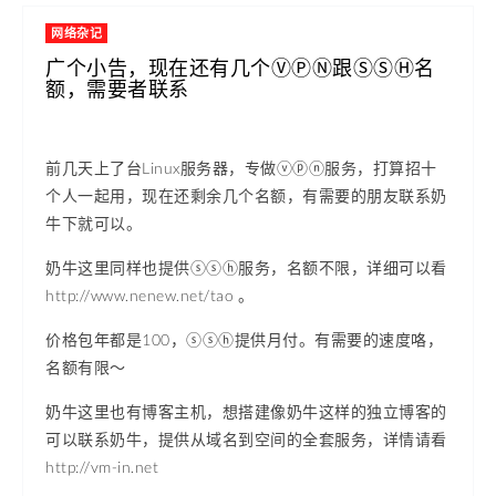
网络杂记
广个小告，现在还有几个ⓋⓅⓃ跟ⓈⓈⒽ名
额，需要者联系
前几天上了台Linux服务器，专做ⓥⓟⓝ服务，打算招十
个人一起用，现在还剩余几个名额，有需要的朋友联系奶
牛下就可以。
奶牛这里同样也提供ⓢⓢⓗ服务，名额不限，详细可以看
http://www.nenew.net/tao 。
价格包年都是100，ⓢⓢⓗ提供月付。有需要的速度咯，
名额有限～
奶牛这里也有博客主机，想搭建像奶牛这样的独立博客的
可以联系奶牛，提供从域名到空间的全套服务，详情请看
http://vm-in.net