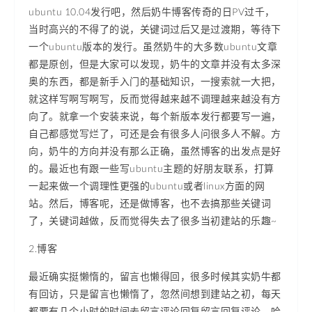
ubuntu 10.04发行吧，然后奶牛博客传奇的日PV过千，
当时高兴的不得了的说，关键词过后又是过渡期，等待下
一个ubuntu版本的发行。虽然奶牛的大多数ubuntu文章
都是原创，但是大家可以发现，奶牛的文章并没有太多深
奥的东西，都是新手入门的基础知识，一搜索就一大把，
就这样写啊写啊写，反而觉得越来越不调理越来越没有方
向了。就拿一个安装来说，每个新版本发行都要写一遍，
自己都感觉写烂了，可还是会有很多人问很多人不解。方
向，奶牛的方向并没有那么正确，虽然博客的出发点是好
的。最近也有跟一些写ubuntu主题的好朋友联系，打算
一起来做一个调理性更强的ubuntu或者linux方面的网
站。然后，博客呢，还是做博客，也不去搞那些关键词
了，关键词越做，反而觉得失去了很多当初建站的乐趣~
2.博客
最近确实挺懒惰的，留言也懒得回，很多时候其实奶牛都
有回访，只是留言也懒惰了，忽然间想到建站之初，每天
都要有几个小时的时间去留言评论回复留言回复评论，哈