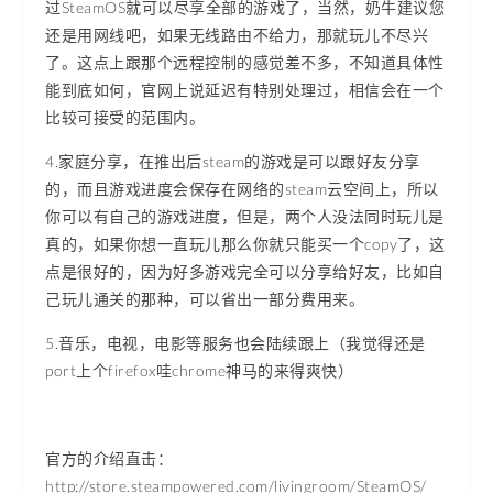
过SteamOS就可以尽享全部的游戏了，当然，奶牛建议您
还是用网线吧，如果无线路由不给力，那就玩儿不尽兴
了。这点上跟那个远程控制的感觉差不多，不知道具体性
能到底如何，官网上说延迟有特别处理过，相信会在一个
比较可接受的范围内。
4.家庭分享，在推出后steam的游戏是可以跟好友分享
的，而且游戏进度会保存在网络的steam云空间上，所以
你可以有自己的游戏进度，但是，两个人没法同时玩儿是
真的，如果你想一直玩儿那么你就只能买一个copy了，这
点是很好的，因为好多游戏完全可以分享给好友，比如自
己玩儿通关的那种，可以省出一部分费用来。
5.音乐，电视，电影等服务也会陆续跟上（我觉得还是
port上个firefox哇chrome神马的来得爽快）
官方的介绍直击：
http://store.steampowered.com/livingroom/SteamOS/