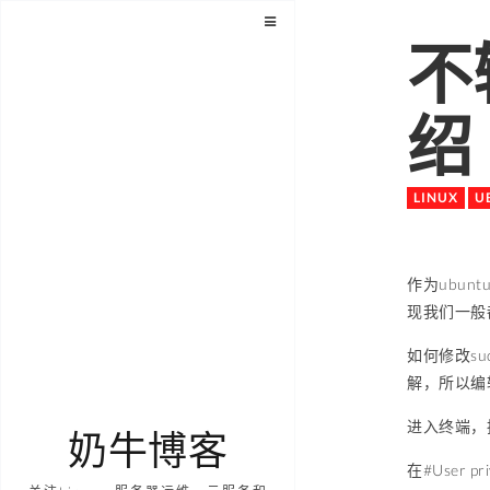
不
绍
LINUX
U
作为ubu
现我们一般
如何修改su
解，所以编
进入终端，执行
奶牛博客
在#User