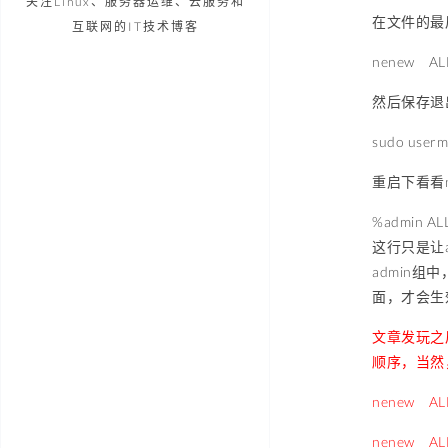
关注Linux、服务器运维、云服务和
在文件的最
互联网的IT技术博客
nenew ALL
然后保存退
sudo userm
重启下看看n
%admin ALL
这行只是让
admin组中
面，才会生
文章发玩之
顺序，当然
nenew 
nenew ALL=