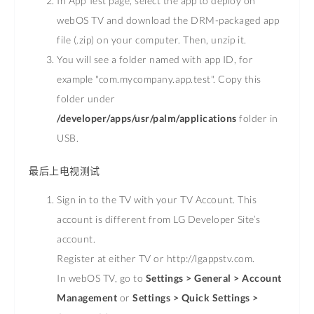
In App Test page, select the app to deploy on
webOS TV and download the DRM-packaged app
file (.zip) on your computer. Then, unzip it.
You will see a folder named with app ID, for
example "com.mycompany.app.test". Copy this
folder under
/developer/apps/usr/palm/applications
folder in
USB.
最后上电视测试
Sign in to the TV with your TV Account. This
account is different from LG Developer Site’s
account.
Register at either TV or http://lgappstv.com.
In webOS TV, go to
Settings > General > Account
Management
or
Settings > Quick Settings >