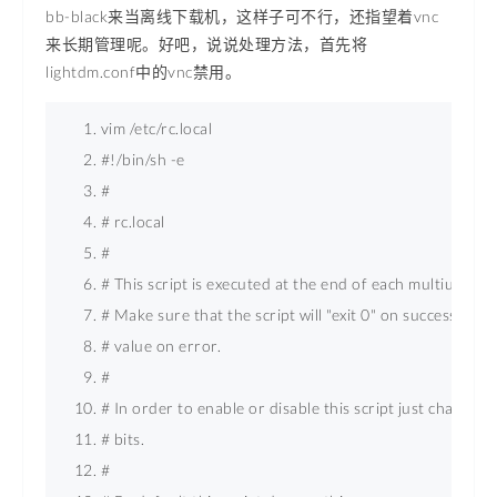
bb-black来当离线下载机，这样子可不行，还指望着vnc
来长期管理呢。好吧，说说处理方法，首先将
lightdm.conf中的vnc禁用。
vim /etc/rc.local 
#!/bin/sh -e 
# 
# rc.local 
# 
# This script is executed at the end of each multiuser ru
# Make sure that the script will "exit 0" on success or a
# value on error. 
# 
# In order to enable or disable this script just change t
# bits. 
# 