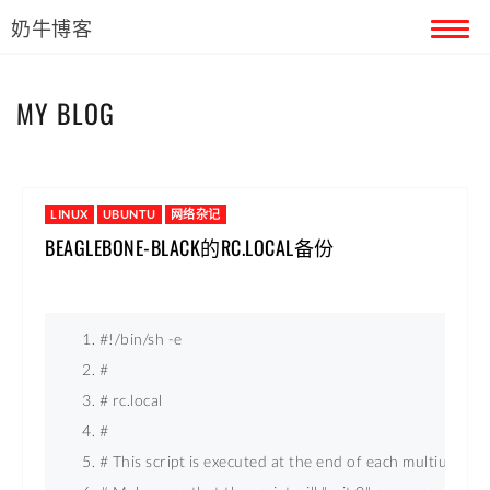
奶牛博客
首页
MY BLOG
留言本
关于奶牛
LINUX
UBUNTU
网络杂记
BEAGLEBONE-BLACK的RC.LOCAL备份
#!/bin/sh -e 
# 
# rc.local 
# 
# This script is executed at the end of each multiuser ru