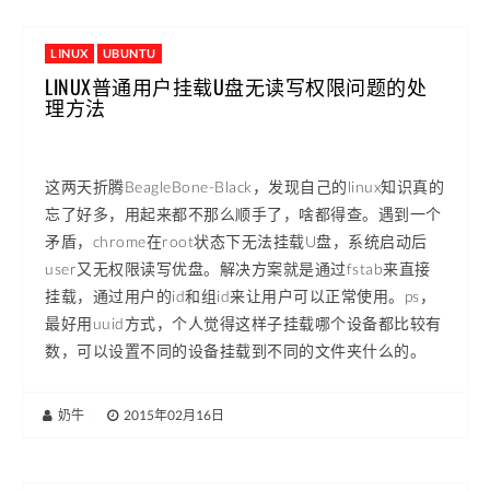
LINUX
UBUNTU
LINUX普通用户挂载U盘无读写权限问题的处
理方法
这两天折腾BeagleBone-Black，发现自己的linux知识真的
忘了好多，用起来都不那么顺手了，啥都得查。遇到一个
矛盾，chrome在root状态下无法挂载U盘，系统启动后
user又无权限读写优盘。解决方案就是通过fstab来直接
挂载，通过用户的id和组id来让用户可以正常使用。ps，
最好用uuid方式，个人觉得这样子挂载哪个设备都比较有
数，可以设置不同的设备挂载到不同的文件夹什么的。
奶牛
|
2015年02月16日