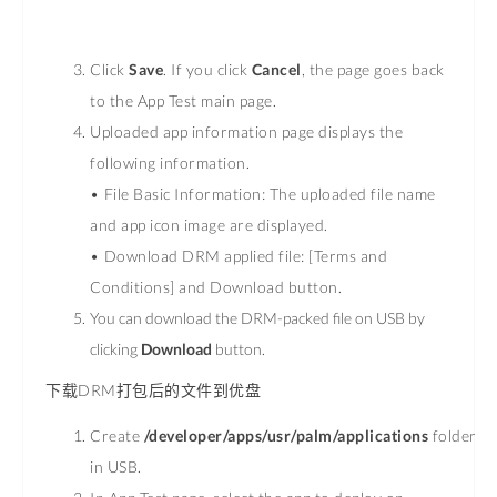
Click
Save
. If you click
Cancel
, the page goes back
to the App Test main page.
Uploaded app information page displays the
following information.
•
File Basic Information
: The uploaded file name
and app icon image are displayed.
•
Download DRM applied file
: [Terms and
Conditions] and Download button.
You can download the DRM-packed file on USB by
clicking
Download
button
.
下载DRM打包后的文件到优盘
Create
/developer/apps/usr/palm/applications
folder
in USB.