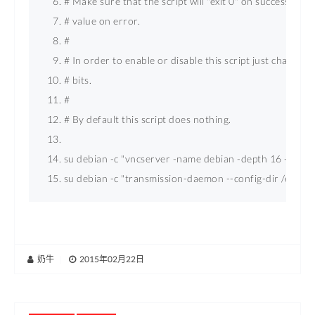
# Make sure that the script will "exit 0" on success or a
# value on error. 
# 
# In order to enable or disable this script just change t
# bits. 
# 
# By default this script does nothing. 
su debian -c "vncserver -name debian -depth 16 -geom
su debian -c "transmission-daemon --config-dir /etc/t
奶牛
|
2015年02月22日