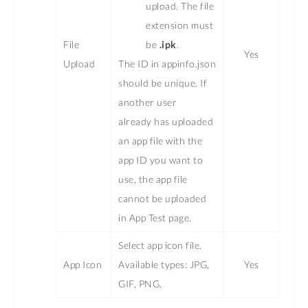
upload. The file
extension must
File
be
.ipk
.
Yes
Upload
The ID in appinfo.json
should be unique. If
another user
already has uploaded
an app file with the
app ID you want to
use, the app file
cannot be uploaded
in App Test page.
Select app icon file.
App Icon
Available types: JPG,
Yes
GIF, PNG.