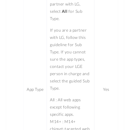
partner with LG,
select
All
for Sub
Type.
If you are a partner
with LG, follow this
guideline for Sub
Type. If you cannot
sure the app types,
contact your LGE
person in charge and
select the guided Sub
Type.
App Type
Yes
All : All web apps
except following
specific apps.
M14+ : M14+
chipset-targeted web