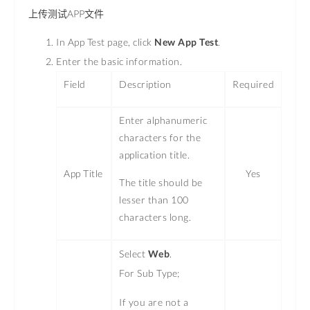
上传测试APP文件
In App Test page, click
New App Test
.
Enter the basic information.
Field
Description
Required
Enter alphanumeric
characters for the
application title.
App Title
Yes
The title should be
lesser than 100
characters long.
Select
Web
.
For Sub Type;
If you are not a