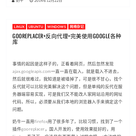
奶牛
|
2014年12月22日
LINUX
UBUNTU
WINDOWS
网络杂记
GOOREPLACER+反向代理=完美使用GOOGLE各种
库
事情的起因是这样子的，正看着网页，然后忽然发现
ajax.googleapis.com一直一直在载入，就是载入不进去，
然后就很难过，我知道是被墙掉了，可是很不甘心，找个
反代就可以比较完美解决这个问题，但是单纯的反代在服
务器端容易实现，可是我们又不能改人家网站沿用的网址
代码，所以，必须要从我们本地的浏览器入手来搞定这个
问题。
奶牛一直用firefox用了很多年了，比较习惯，找到了一个
插件gooreplacer，国人开发的，使用效果挺好的，用