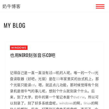
奶牛博客
首页
MY BLOG
留言本
关于奶牛
WINDOWS
也用NERO刻张音乐CD吧
记得自己是一直一直没有过cd机的人呢，唯一的一个cd光
盘读取器（好吧，光驱）是在03年家里买的台式机上，那
个光驱只能读cd，嗯，就这点儿功能，那时候觉得有个刻
录机是很牛气的事儿呢，想刻个什么就刻录个什么。后
来，到了大学，奶牛的第一个笔记本是个dvd rw，所以可
以刻录了，刻了好多系统盘呢，windows的啊，linux的啊