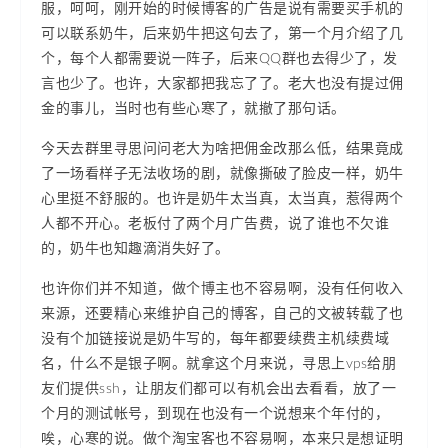
服，呵呵，刚开始的时候博客的广告是说有需要买手机的
可以联系奶牛，后来奶牛把这句去了，第一个月介绍了几
个，每个人都需要说一阵子，后来QQ群也去得少了，发
言也少了。也许，大家都把我忘了了。老大也没有提过佣
金的事儿，当时也有些心寒了，就撤了那句话。
今天去群里寻思问问老大为啥把佣金改那么低，结果竟成
了一场看样子无法收场的剧，就像撕破了脸皮一样，奶牛
心里挺不舒服的。也许是奶牛太当真，太当真，惹得两个
人都不开心。老板付了两个月广告费，说了谁也不欠谁
的，奶牛也知趣滴消失好了。
也许你们并不知道，做个博主也不容易啊，没有任何收入
来源，还要精心来维护自己的博客，自己的文被转载了也
没有个加链接说是奶牛写的，每年都要续费主机续费域
名，什么不是银子啊。就拿这个月来说，寻思上vps给朋
友们提供ssh，让朋友们都可以有机会出去看看，放了一
个月的测试帐号，到现在也没有一个说想来个年付的，
唉，心寒的说。做个淘宝客也不容易啊，本来只是想证明