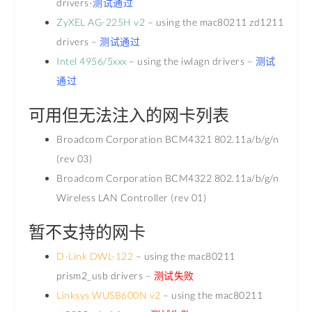
drivers-
测试通过
ZyXEL AG-225H v2
– using the mac80211 zd1211
drivers –
测试通过
Intel 4956/5xxx
– using the iwlagn drivers –
测试
通过
可用但无法注入的网卡列表
Broadcom Corporation BCM4321 802.11a/b/g/n
(rev 03)
Broadcom Corporation BCM4322 802.11a/b/g/n
Wireless LAN Controller (rev 01)
暂不支持的网卡
D-Link DWL-122
– using the mac80211
prism2_usb drivers –
测试失败
Linksys WUSB600N v2
– using the mac80211