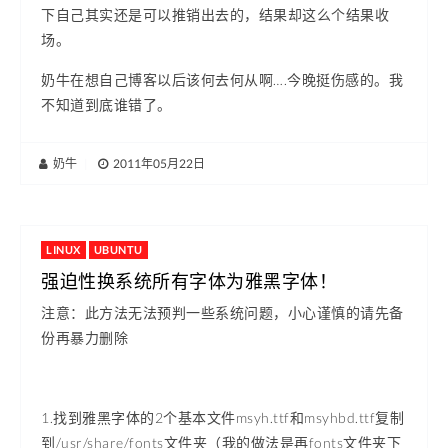
下自己其实还是可以推销出去的，结果却这么个结果收
场。
奶牛在想自己博客以后该何去何从啊….今晚挺伤感的。我
不知道到底谁错了。
奶牛
|
2011年05月22日
LINUX
UBUNTU
强迫性换系统所有字体为雅黑字体！
注意：此方法无法预判一些系统问题，小心谨慎的请先备
份再暴力删除
1.找到雅黑字体的2个基本文件msyh.ttf和msyhbd.ttf复制
到/usr/share/fonts文件夹（我的做法是再fonts文件夹下