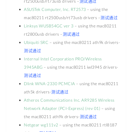
rt2500usb/rt73usb drivers –
测试通过
ASUSTek Computer, Inc. RT2573
– using the
mac80211 rt2500usb/rt73usb drivers –
测试通过
Linksys WUSB54GC ver 3
– using the mac80211
rt2800usb drivers –
测试通过
Ubiquiti SRC
– using the mac80211 ath9k drivers-
测试通过
Internal Intel Corporation PRO/Wireless
3945ABG
– using the mac80211 iwl3945 drivers-
测试通过
Dlink WNA-2330 PCMCIA
– using the mac80211
ath5k drivers-
测试通过
Atheros Communications Inc. AR9285 Wireless
Network Adapter (PCI-Express) (rev 01)
– using
the mac80211 ath9k drivers-
测试通过
Netgear wg111v2
– using the mac80211 rtl8187