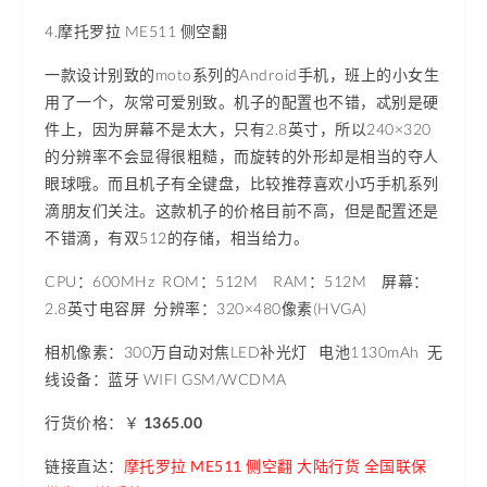
4.摩托罗拉 ME511 侧空翻
一款设计别致的moto系列的Android手机，班上的小女生
用了一个，灰常可爱别致。机子的配置也不错，忒别是硬
件上，因为屏幕不是太大，只有2.8英寸，所以240
×320
的分辨率不会显得很粗糙，而旋转的外形却是相当的夺人
眼球哦。而且机子有全键盘，比较推荐喜欢小巧手机系列
滴朋友们关注。这款机子的价格目前不高，但是配置还是
不错滴，有双512的存储，相当给力。
CPU：600MHz ROM：512M RAM：512M 屏幕：
2.8英寸电容屏 分辨率：
320×480像素(HVGA)
相机像素
：300万自动对焦LED补光灯 电池1130mAh 无
线设备：蓝牙 WIFI GSM/WCDMA
行货价格：￥
1365.00
链接直达：
摩托罗拉 ME511 侧空翻 大陆行货 全国联保