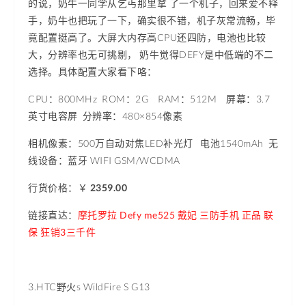
的说，奶牛一同学从乞丐那里拿 了一个机子，回来爱不释
手，奶牛也把玩了一下，确实很不错，机子灰常流畅，毕
竟配置挺高了。大屏大内存高CPU还四防，电池也比较
大，分辨率也无可挑剔， 奶牛觉得DEFY是中低端的不二
选择。具体配置大家看下咯：
CPU：800MHz ROM：2G RAM：512M 屏幕：3.7
英寸电容屏 分辨率：48
0×854像素
相机像素
：500万自动对焦LED补光灯 电池1540mAh 无
线设备：蓝牙 WIFI GSM/WCDMA
行货价格：
￥
2359.00
链接直达：
摩托罗拉 Defy me525 戴妃 三防手机 正品 联
保 狂销3三千件
3.HTC野火s WildFire S G13