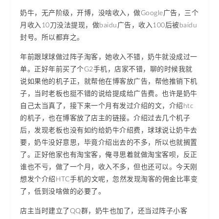
奶牛，无产阶级，开博，没啥收入，做Google广告，三个
月收入10刀没法提现，做baidu广告，收入100后被baidu
封号。所以都弃之。
年前跟球球做过阵子淘客，她收入不错，奶牛就没成过一
单。正好年前买了个G2手机，店家不错，聊的时候我就
说如果他的机子正，就帮他在博客放广告，帮他推销下机
子，当时老板也挺不错的说给提成给广告费。也许是奶牛
自己太当真了，接下来一个月有发过介绍的文，介绍htc
的机子，也在博客放了店主的链接。介绍过去几个机子
后，发现老板也没有如约给奶牛介绍费，球球说让奶牛去
要，奶牛没好意思，毕竟介绍出去的不多，所以也就搁置
了。正好他家也有淘宝客，俺寻思着就做淘宝客呗，反正
谁也不亏，做了一个月，收入不多，但也还可以。今天刚
想发个介绍HTC手机的文呢，忽然发现淘客的佣金比率变
了，低到没啥做的必要了。
店主当时建立了QQ群，奶牛也加了，还当过阵子小客