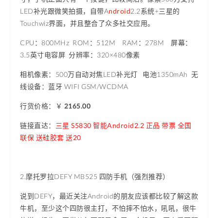
LED补光跟微笑拍摄，自带A
ndroid
2.2系统+三星的
Touchwiz界面，并且整合了众多社交应用。
CPU：800MHz ROM：512M RAM：278M 屏幕：
3.5英寸电容屏 分辨率：
320×480像素
相机像素
：500万自动对焦LED补光灯 电池1350mAh 无
线设备：蓝牙 WIFI GSM/WCDMA
行货价格：
￥
2165.00
链接直达：
三星 S5830 智能Android2.2 正品 带票 全国
联保 送硅胶套 送20
2.摩托罗拉DEFY MB525 四防手机（强烈推荐）
说到DEFY，最近关注Android的朋友应该都比较了解这款
牛机，至少这个四防很主打，不怕摔不怕水，吼吼，很牛