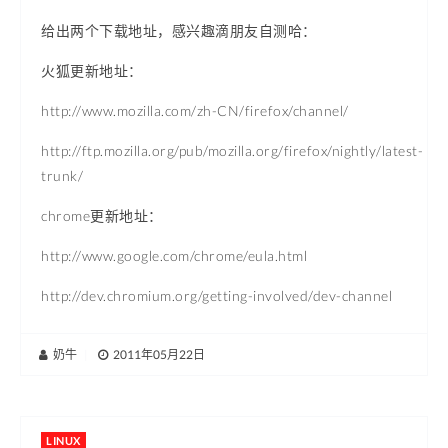
给出两个下载地址，感兴趣滴朋友自测哈：
火狐更新地址：
http://www.mozilla.com/zh-CN/firefox/channel/
http://ftp.mozilla.org/pub/mozilla.org/firefox/nightly/latest-
trunk/
chrome更新地址：
http://www.google.com/chrome/eula.html
http://dev.chromium.org/getting-involved/dev-channel
奶牛
|
2011年05月22日
LINUX