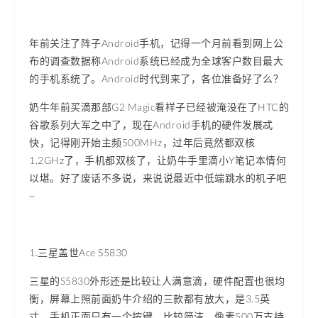
年前关注了阵子Android手机，记得一个月前看到网上公
布的调查数据称Android系统已经成为全球客户数目最大
的手机系统了。Android时代到来了，各位准备好了么？
奶牛年前买滴那部G2 Magic看样子已经被淹没在了HTC的
谷歌系列大军之中了，现在Android手机的硬件发展忒
快，记得刚开始主频500MHz，过年后竟然都双核
1.2GHz了，手机都双核了，让奶牛手里滴小Y笔记本情何
以堪。好了废话不多说，来说说最近中低端跳水的机子吧
~
1.三星盖世Ace S5830
三星的S5830外形还是比较让人满意滴，硬件配置也很均
衡，屏幕上照前面奶牛介绍的三款都有放大，是3.5英
寸，手机正面只有一个按键，比较简洁。像素500万支持