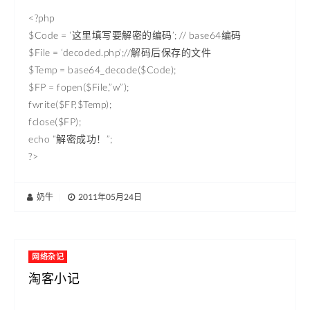
<?php
$Code = ‘这里填写要解密的编码’; // base64编码
$File = ‘decoded.php’;//解码后保存的文件
$Temp = base64_decode($Code);
$FP = fopen($File,”w”);
fwrite($FP,$Temp);
fclose($FP);
echo “解密成功！”;
?>
奶牛
|
2011年05月24日
网络杂记
淘客小记