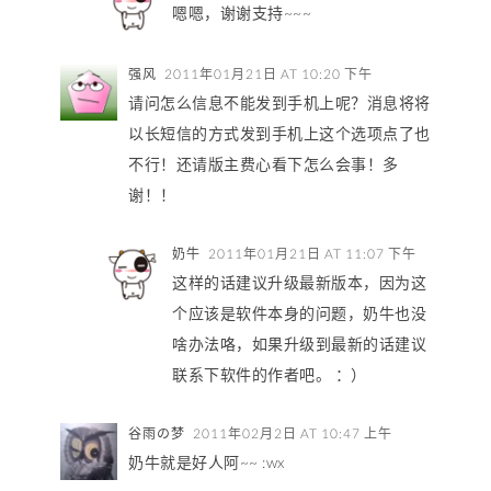
嗯嗯，谢谢支持~~~
强风
2011年01月21日 AT 10:20 下午
请问怎么信息不能发到手机上呢？消息将将
以长短信的方式发到手机上这个选项点了也
不行！还请版主费心看下怎么会事！多
谢！！
奶牛
2011年01月21日 AT 11:07 下午
这样的话建议升级最新版本，因为这
个应该是软件本身的问题，奶牛也没
啥办法咯，如果升级到最新的话建议
联系下软件的作者吧。 ：）
谷雨の梦
2011年02月2日 AT 10:47 上午
奶牛就是好人阿~~ :wx