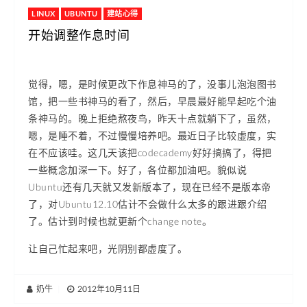
LINUX
UBUNTU
建站心得
开始调整作息时间
觉得，嗯，是时候更改下作息神马的了，没事儿泡泡图书
馆，把一些书神马的看了，然后，早晨最好能早起吃个油
条神马的。晚上拒绝熬夜鸟，昨天十点就躺下了，虽然，
嗯，是睡不着，不过慢慢培养吧。最近日子比较虚度，实
在不应该哇。这几天该把codecademy好好搞搞了，得把
一些概念加深一下。好了，各位都加油吧。貌似说
Ubuntu还有几天就又发新版本了，现在已经不是版本帝
了，对Ubuntu12.10估计不会做什么太多的跟进跟介绍
了。估计到时候也就更新个change note。
让自己忙起来吧，光阴别都虚度了。
奶牛
|
2012年10月11日