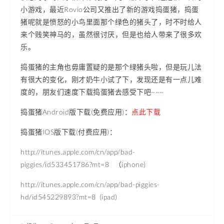
小游戏，最近Rovio公司又推出了新的游戏捣蛋猪，捣蛋
猪呢就是愤怒的小鸟里面那个绿色的猪头了，时不时给人
来个贱笑神马的，虽然很讨厌，但是也给人带来了很多欢
乐。
捣蛋猪的主角也毋庸置疑的是那个绿猪头啦，但是玩儿法
有很大的变化，刚才奶牛小试了下，发现还是有一点儿难
度的，朋友们速度下载捣蛋猪去感受下吧~~~
捣蛋猪Android版下载(免费应用)：
点此下载
捣蛋猪IOS版下载(付费应用)：
http://itunes.apple.com/cn/app/bad-
piggies/id533451786?mt=8 （iphone)
http://itunes.apple.com/cn/app/bad-piggies-
hd/id545229893?mt=8 (ipad)