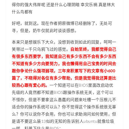
得你的强大伟岸呢 还是什么心理阴暗 幸灾乐祸 真是林大
什么鸟都有
好吧，就到这。现在作者把原微博已经删除了，无处可
寻，但是，奶牛仅就此时谈谈感想。
本来只是想娱乐下大众，没想到收到如此的回复，呵呵一
笑带过一千只乌鸦飞过的感觉。
自始至终，我都觉得自己
有很多东西要学，我知道自己有多少东西不会有多少东西
不知道有多少方向要努力，我也懒得用自己宝贵的时间去
跟你争论什么强项弱项，三年来积累写下的文章有小600
篇了，不晓得对各位有多少帮助，但是我觉得我还算是比
较热心跟有爱心的。
一个知道可以在BIOS里面改启动优
先级的人竟然都不知道BIOS跟操作系统无关，这个可以
不怪你，但是不要拿这么愚蠢的问题来吐槽一个压根儿不
适合你的操作系统可以么？你不觉得这个操作系统很无辜
么？你可以说你不会用，你也可以求助询问如何使用，但
是请不要这么装13似的无知的告诉别人ubuntu就像垃圾
一样。科普下什么是BIOS：