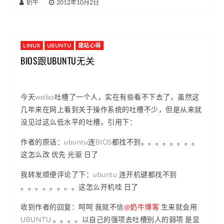
奶牛
|
2012年10月2日
LINUX
UBUNTU
建站心得
BIOS跟UBUNTU无关
今天weibo吐槽了一个人，实在有些看不下去了，虽然这
几年来在网上看到关于操作系统的吐槽不少，但是从来就
没见过这么低水平的吐槽。引用下：
作者的原话：ubuntu连BIOS都找不到。。。。。。。。
这怎么改 优先 光驱 日了
我转发顺便评论了下：ubuntu 连开机键都找不到
。。。。。。。。这怎么开机哇 日了
收到作者的回复：呵呵 我就不信
@奶牛博客
生来就会用
UBUNTU 。。。。以自己的强项去吐槽别人的弱项 是显