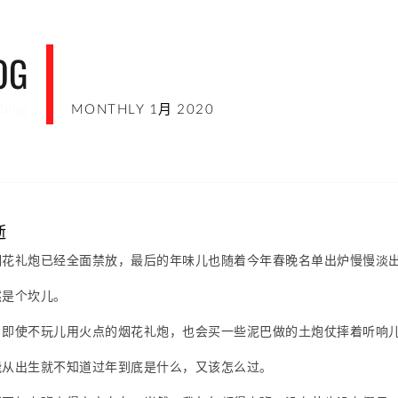
OG
blog
MONTHLY 1月 2020
逝
烟花礼炮已经全面禁放，最后的年味儿也随着今年春晚名单出炉慢慢淡
然是个坎儿。
，即使不玩儿用火点的烟花礼炮，也会买一些泥巴做的土炮仗摔着听响
能从出生就不知道过年到底是什么，又该怎么过。