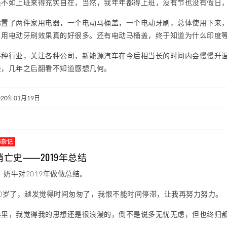
还不如上班来得充实自在，当然，我年年都得上班，没有节也没有假日
添置了两件家用电器，一个电动马桶盖，一个电动牙刷，总体使用下来
，用电动牙刷效果真的好很多。还有电动马桶盖，终于知道为什么印度
各种行业，关注各种公司，新能源汽车在今后相当长的时间内会慢慢升
来，几年之后翻看不知道感想几何。
020年01月19日
市杂记
亡史——2019年总结
始，奶牛对2019年做做总结。
30岁了，越发觉得时间匆匆了，我恨不能时间停滞，让我再努力努力。
年里，我觉得我的思想还是很浪漫的，倒不是说多无忧无虑，但也终归