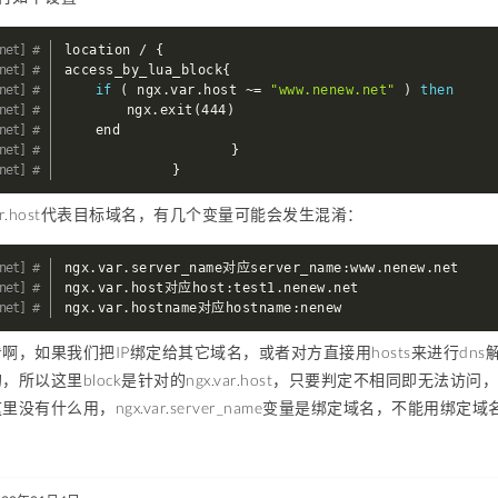
location / 
{
access_by_lua_block
{
if
(
 ngx.var.host ~
=
"www.nenew.net"
)
then
		ngx.exit
(
444
)
	end

}
}
var.host代表目标域名，有几个变量可能会发生混淆：
ngx.var.server_name对应server_name:www.nenew.net

ngx.var.host对应host:test1.nenew.net

ngx.var.hostname对应hostname:nenew
，如果我们把IP绑定给其它域名，或者对方直接用hosts来进行dns解析
所以这里block是针对的ngx.var.host，只要判定不相同即无法访问
里没有什么用，ngx.var.server_name变量是绑定域名，不能