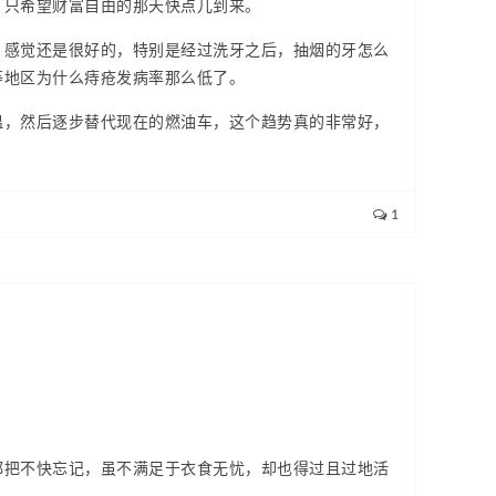
，只希望财富自由的那天快点儿到来。
，感觉还是很好的，特别是经过洗牙之后，抽烟的牙怎么
等地区为什么痔疮发病率那么低了。
温，然后逐步替代现在的燃油车，这个趋势真的非常好，
1
都把不快忘记，虽不满足于衣食无忧，却也得过且过地活