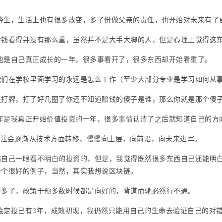
宝降生，生活上也有很多改变，多了份做父亲的责任，也开始对未来有了
对钱看得并没有那么重，虽然并不是大手大脚的人，但是心理上觉得这东
年也是自己真正成长的一年，很多事看开了，很多东西却开始看重了。
我们在学校里面学习的永远是怎么工作（至少大部分专业是学习如何从
在打牌，打了好几圈了你还不知道赔钱的傻子是谁，那么你就是那个傻
9年是我真正开始价值投资的一年，很多事情认清了之后就知道自己的
关注会逐渐从技术方面转移，慢慢向上层，向前沿，向未来进军。
搞自己一眼看不明白的投资的，但是，我觉得既然很多东西自己还能明
一个很好的例子，当然，其实我想说区块链。
更多了，政策干预多数时候都是向好的，背道而驰必然行不通。
基金定投已有3年，成效初现，我仍然只能用自己的生命去验证自己的对