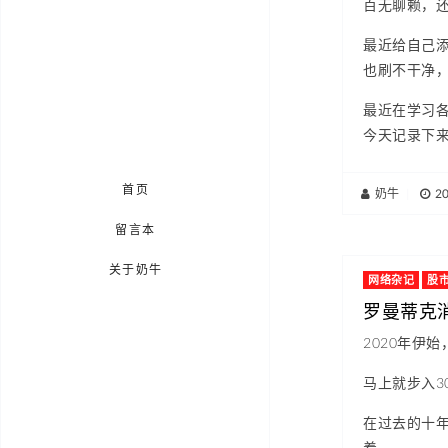
百无聊赖，
最近给自己
也刷不干净
最近在学习
今天记录下
首页
奶牛
|
2
留言本
关于奶牛
网络杂记
股
罗曼蒂克消
2020年伊
马上就步入
在过去的十
着。