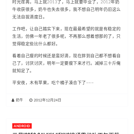
时光荏苒，马上就2013了，马上就要毕业了，2012年奶
牛收获很多，奶牛也失去很多，我不想自己明年仍旧这么
无法自拔滴度日。
工作吧，让自己踏实下来，现在最最希望的就是有稳定的
生活，仿佛一年老了很多呢，不再那么想着想那的了，只
觉得稳定些比什么都好。
看着自己瘦的时候还是蛮好滴，现在胖到自己都不想看自
己了，讨厌讨厌，明年一定要瘦下来才行。减掉三十斤俺
就知足了。
平安夜，木有苹果，吃个橘子凑合下了~~~
奶牛
|
2012年12月24日
ANDROID