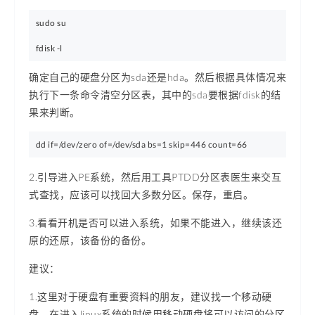
sudo su

fdisk -l
确定自己的硬盘分区为sda还是hda。然后根据具体情况来
执行下一条命令清空分区表，其中的sda要根据fdisk的结
果来判断。
dd if=/dev/zero of=/dev/sda bs=1 skip=446 count=66
2.引导进入PE系统，然后用工具PTDD分区表医生来交互
式查找，应该可以找回大多数分区。保存，重启。
3.看看开机是否可以进入系统，如果不能进入，继续该还
原的还原，该备份的备份。
建议：
1.这里对于硬盘有重要资料的朋友，建议找一个移动硬
盘，在进入linux系统的时候用移动硬盘将可以访问的分区