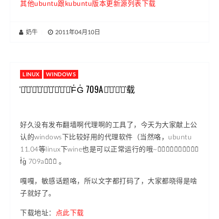
其他ubuntu跟kubuntu版本更新源列表下载
奶牛
|
2011年04月10日
LINUX
WINDOWS
҅自҅由҅门҅最҅新҅代҅理҅软҅件҅F҅G҅ 709A专҅家҅版҅下҅载
好久没有发布翻墙啊代理啊的工具了，今天为大家献上公
认的windows下比较好用的代理软件（当然咯，ubuntu
11.04等linux下wine也是可以正常运行的哦~）҅自҅由҅门҅最҅新҅代҅理҅软҅件҅
f҅g҅ 709a专҅家҅版҅ 。
嘎嘎，敏感话题咯，所以文字都打码了，大家都晓得是啥
子就好了。
下载地址：
点此下载