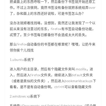
把桌面上的东西呼啦一下，然后备份下书签就开始还原工
作。不过上次很冏，竟然书签没有备份就把系统给弄over
了，杂和面上的东西还好说啦，可是书签怎么办？
没办法就顺着找找咯，没想到，竟然还让我发现了一个以
前从来没有注意过的东东，firefox有书签自动备份功能，
忒赞了。至少书签每日都备份不会造成太大的丢失。
那么firefox自动备份的书签都在哪里呢？嘿嘿，让奶牛来
领你挨个儿找找
1.ubuntu系统下
进入用户的主目录，然后有个隐藏文件夹叫.mozilla，进
入，然后进入firefox文件夹，继续进入到default文件夹
（或者是类似的文件夹），然后进入bookmarkbackups下
看看，是不是有自动备份啊。ctrl+H可以查看隐藏文件
2.windows xp系统下
系统盘:\Documents and Settings\Administrator（这个是