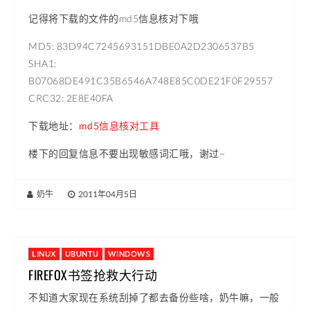
记得将下载的文件的md5信息核对下哦
MD5: 83D94C7245693151DBE0A2D2306537B5
SHA1:
B07068DE491C35B6546A748E85C0DE21F0F29557
CRC32: 2E8E40FA
下载地址：
md5信息核对工具
楼下的回复信息不要出现敏感词汇哦，谢过~
奶牛
|
2011年04月5日
LINUX
UBUNTU
WINDOWS
FIREFOX书签抢救大行动
不知道大家现在系统刮掉了都去备份些啥，奶牛嘛，一般