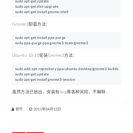
sudo apt-get update

sudo apt-get dist-upgrade

sudo apt-get install gnome-shell
Gnome3卸载方法：
sudo apt-get install ppa-purge

sudo ppa-purge ppa:gnome3-team/gnome3
Ubuntu 10.10安装Gnome3方法：
sudo add-apt-repository ppa:ubuntu-desktop/gnome3-builds

sudo apt-get update

虽然方法已放出，安装有bug等各种风险，不解释…
奶牛
|
2011年04月12日