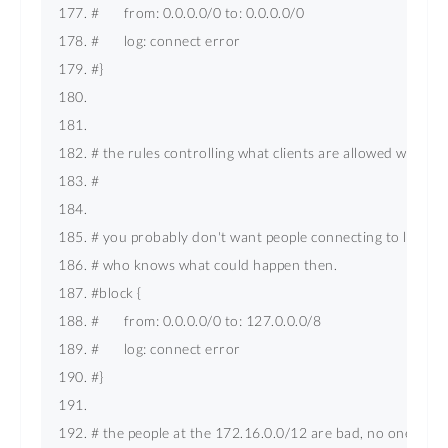
#       from: 0.0.0.0/0 to: 0.0.0.0/0 
#       log: connect error 
#} 
# the rules controlling what clients are allowed what re
# 
# you probably don't want people connecting to loopba
# who knows what could happen then. 
#block { 
#       from: 0.0.0.0/0 to: 127.0.0.0/8 
#       log: connect error 
#} 
# the people at the 172.16.0.0/12 are bad, no one shoul