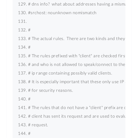
# dns info?  what about addresses having a mismatch in
#srchost: nounknown nomismatch 
# 
# The actual rules.  There are two kinds and they work a
# 
# The rules prefixed with "client" are checked first and 
# and who is not allowed to speak/connect to the server.
# ip range containing possibly valid clients. 
# It is especially important that these only use IP addr
# for security reasons. 
# 
# The rules that do not have a "client" prefix are checke
# client has sent its request and are used to evaluate th
# request. 
# 