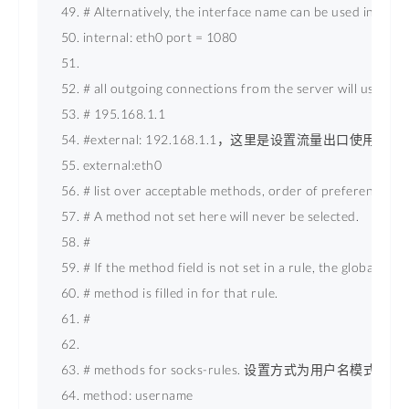
# Alternatively, the interface name can be used 
internal: eth0 
port
 = 
1080
# all outgoing connections from the server will use the 
# 195.168.1.1 
#external: 192.168.1.1，这里是设置流量出口使用的i
external:eth0 
# list over acceptable methods, order of preference. 
# A method not set here will never be selected. 
# 
# If the method field is not set in a rule, the global 
# method is filled in for that rule. 
# 
# methods for socks-rules. 设置方式为用户名模式
method: username 