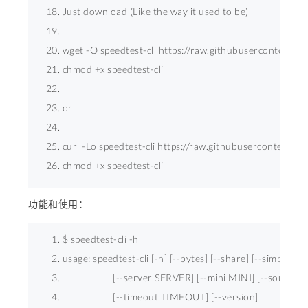
Just download (Like the way it used to be) 
wget -O speedtest-cli https://raw.githubusercontent.com
chmod +x speedtest-cli 
or 
curl -Lo speedtest-cli https://raw.githubusercontent.com
chmod +x speedtest-cli 
功能和使用：
$ speedtest-cli -h 
usage: speedtest-cli [-h] [--bytes] [--share] [--simple] [--l
                     [--server SERVER] [--mini MINI] [--sourc
                     [--timeout TIMEOUT] [--version] 