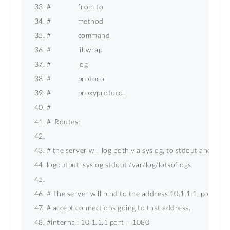
#               from to 
#               method 
#               command 
#               libwrap 
#               log 
#               protocol 
#               proxyprotocol 
# 
#  Routes: 
# the server will log both via syslog, to stdout 
logoutput: syslog stdout /var/log/lotsoflogs 
# The server will bind to the address 10.1.1.1, port 108
# accept connections going to that address. 
#internal: 10.1.1.1 
port
 = 
1080