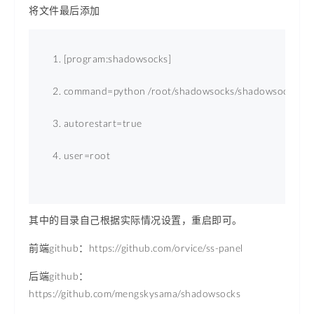
将文件最后添加
[program:shadowsocks] 
command
=
python
 /root/shadowsocks/shadowsocks/ser
autorestart
=
true
user
=
root
其中的目录自己根据实际情况设置，重启即可。
前端github：https://github.com/orvice/ss-panel
后端github：
https://github.com/mengskysama/shadowsocks