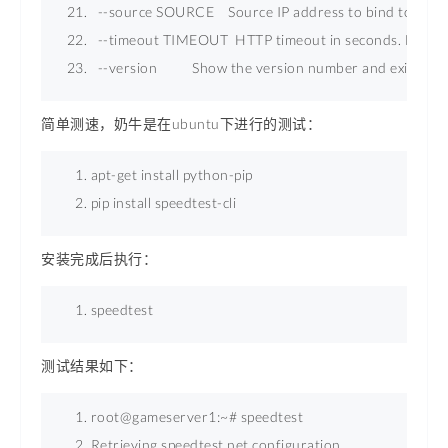
  --source SOURCE    Source IP address to bind to 
  --timeout TIMEOUT  HTTP timeout in seconds. Defaul
  --version          Show the version number and exit 
简单测速，奶牛是在ubuntu下进行的测试：
apt-get install python-pip 
pip install speedtest-cli 
安装完成后执行：
speedtest 
测试结果如下：
root@gameserver1:~# speedtest  
Retrieving speedtest.net configuration...  