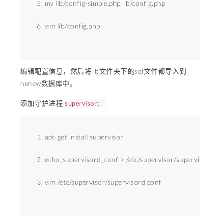
mv lib/config-simple.php lib/config.php 
vim lib/config.php 
编辑配置信息，然后将lib文件夹下的sql文件都导入到
nenew数据库中。
添加守护进程
supervisor：
apt-get install supervisor 
echo_supervisord_conf 
>
 /etc/supervisor/supervisord.c
vim /etc/supervisor/supervisord.conf 