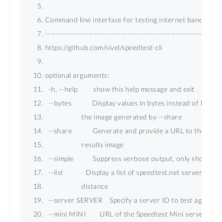
Command line interface for testing internet bandwidth 
-----------------------------------------------------------------
https://github.com/sivel/speedtest-cli 
optional arguments: 
  -h, --help         show this help message and exit 
  --bytes            Display values in bytes instead of bits.
                     the image generated by --share 
  --share            Generate and provide a URL to the spe
                     results image 
  --simple           Suppress verbose output, only show ba
  --list             Display a list of speedtest.net servers sor
                     distance 
  --server SERVER    Specify a server ID to test against 
  --mini MINI        URL of the Speedtest Mini server 