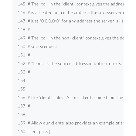
# The "to:" in the "client" context gives the address the
# is accepted on, i.e the address the socksserver is liste
# just "0.0.0.0/0" for any address the server is listening
# 
# The "to:" in the non-"client" context gives the destinat
# socksrequest. 
# 
# "from:" is the source address in both contexts. 
# 
# the "client" rules.  All our clients come from the net 10
# 
# Allow our clients, also provides an example
client pass { 