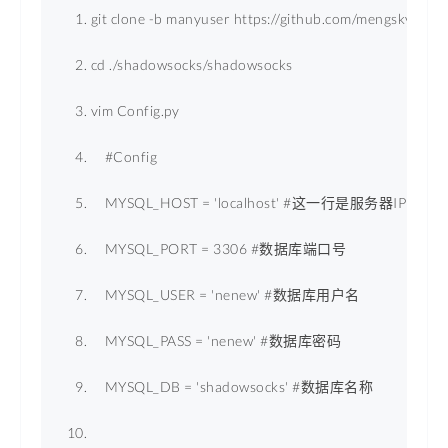
git clone -b manyuser https://github.com/mengskysama
cd ./shadowsocks/shadowsocks 
vim Config.py 
    #Config 
MYSQL_HOST
 = 
'localhost'
 #这一行是服务器IP，127.
MYSQL_PORT
 = 
3306
 #数据库端口号 
MYSQL_USER
 = 
'nenew'
 #数据库用户名 
MYSQL_PASS
 = 
'nenew'
 #数据库密码 
MYSQL_DB
 = 
'shadowsocks'
 #数据库名称 