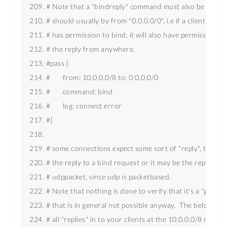
# Note that a "bindreply" command must also be allowed
# should usually by from "0.0.0.0/0", i.e if a client of yo
# has permission to bind, it will also have permission to
# the reply from anywhere. 
#pass { 
#       from: 10.0.0.0/8 to: 0.0.0.0/0 
#       command: bind 
#       log: connect error 
#} 
# some connections expect some sort of "reply", this mi
# the reply to a bind request or it may be the reply to a
# udppacket, since udp is packetbased. 
# Note that nothing is done to verify that it's a "genuine
# that is in general not possible anyway.  The below will
# all "replies" in to your clients at the 10.0.0.0/8 net. 