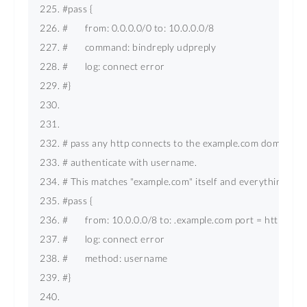
#pass { 
#       from: 0.0.0.0/0 to: 10.0.0.0/8 
#       command: bindreply udpreply 
#       log: connect error 
#} 
# pass any http connects to the example.com domain if 
# authenticate with username. 
# This matches "example.com" itself and everything endi
#pass { 
#       from: 10.0.0.0/8 to: .example.com 
port
 = 
http
#       log: connect error 
#       method: username 
#} 