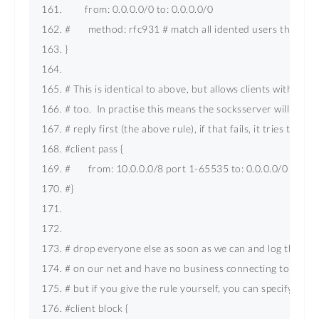
        from: 0.0.0.0/0 to: 0.0.0.0/0 
#       method: rfc931 # match all idented users that als
} 
# This is identical to above, but allows clients without a
# too.  In practise this means the socksserver will try to
# reply first (the above rule), if that fails, it tries this rul
#client pass { 
#       from: 10.0.0.0/8 port 1-65535 to: 0.0.0.0/0 
#} 
# drop everyone else as soon as we can and log the con
# on our net and have no business connecting to us.  Thi
# but if you give the rule yourself, you can specify detail
#client block { 