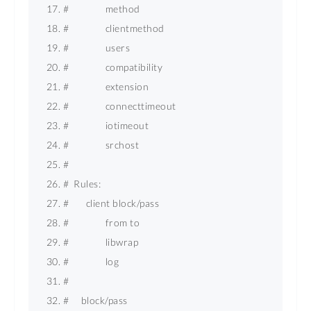
#               method 
#               clientmethod 
#               users 
#               compatibility 
#               extension 
#               connecttimeout 
#               iotimeout 
#               srchost 
# 
#  Rules: 
#       client block/pass 
#               from to 
#               libwrap 
#               log 
# 
#     block/pass 