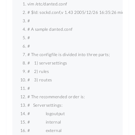
vim /etc/danted.conf 
# $Id: sockd.conf,v 1.43 2005/12/26 16:35:26 michaels 
# 
# A sample danted.conf 
# 
# 
# The configfile is divided into three parts; 
#    1) serversettings 
#    2) rules 
#    3) routes 
# 
# The recommended order is: 
#   Serversettings: 
#               logoutput 
#               internal 
#               external 