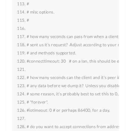
# 
# misc options. 
# 
# how many seconds can pass from when a client connects
# sent us it's request?  Adjust according to your netw
# and methods supported. 
#connecttimeout: 30   # on a lan, this should be enough 
# how many seconds can the client and it's peer idle wi
# any data before we dump it?  Unless you disable tcp k
# some reason, it's probably best to set this to 0, which 
# "forever". 
#iotimeout: 0 # or perhaps 86400, for a day. 
# do you want to accept connections from addresses w