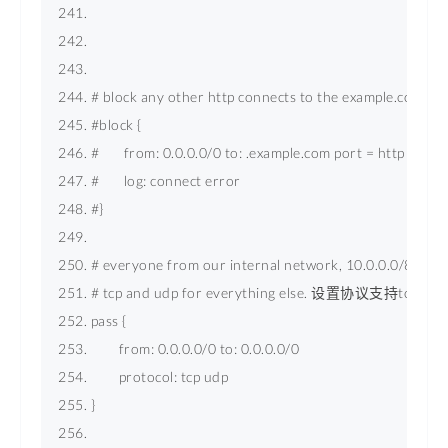
# block any other http connects to the example.com do
#block { 
#       from: 0.0.0.0/0 to: .example.com 
port
 = 
http
#       log: connect error 
#} 
# everyone from our internal network, 10.0.0.0/8 is all
# tcp and udp for everything else. 设置协议支持tcp和u
pass { 
        from: 0.0.0.0/0 to: 0.0.0.0/0 
        protocol: tcp udp 
} 