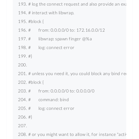
# log the connect request and also provide an example 
# interact with libwrap. 
#block { 
#       from: 0.0.0.0/0 to: 172.16.0.0/12 
#       libwrap: spawn finger @%a 
#       log: connect error 
#} 
# unless you need it, you could block any bind requests
#block { 
#       from: 0.0.0.0/0 to: 0.0.0.0/0 
#       command: bind 
#       log: connect error 
#} 
# or you might want to allow it, for instance "active" ftp 