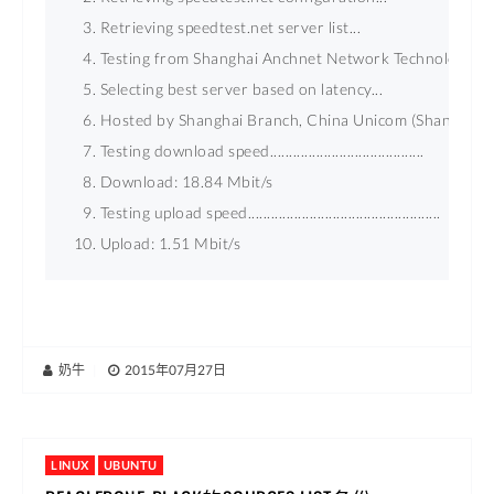
Retrieving speedtest.net server list...  
Testing from Shanghai Anchnet Network Technology (XX
Selecting best server based on latency...  
Hosted by Shanghai Branch, China Unicom (Shanghai) [
Testing download speed........................................  
Download: 18.84 Mbit/s  
Testing upload speed..................................................  
Upload: 1.51 Mbit/s  
奶牛
|
2015年07月27日
LINUX
UBUNTU