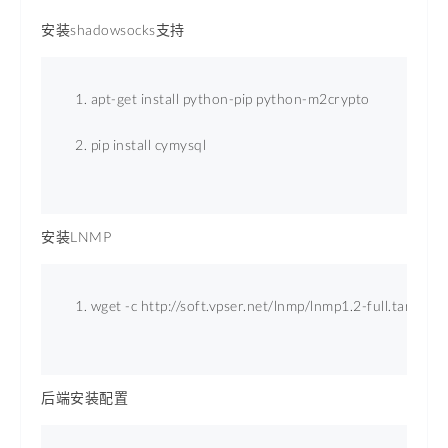
安装shadowsocks支持
apt-get install python-pip python-m2crypto
pip install cymysql
安装LNMP
wget -c http://soft.vpser.net/lnmp/lnmp1.2-full.tar.gz &&
后端安装配置