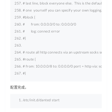
# last line, block everyone else.  This is the default but 
# one  yourself you can specify your own logging/action
#block { 
#       from: 0.0.0.0/0 to: 0.0.0.0/0 
#       log: connect error 
#} 
# route all http connects via an upstream socks server, 
#route { 
# from: 10.0.0.0/8 to: 0.0.0.0/0 
port
 = 
http
 via: socks.e
#} 
配置完成，
/etc/init.d/danted start 