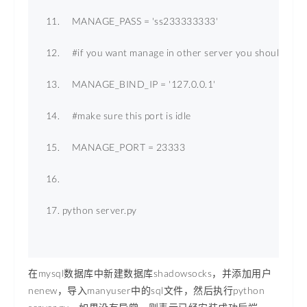
MANAGE_PASS
 = 
'ss233333333'
    #if you want manage in other server you should set th
MANAGE_BIND_IP
 = 
'127.0.0.1'
    #make sure this port is idle 
MANAGE_PORT
 = 
23333
python server.py 
在mysql数据库中新建数据库shadowsocks，并添加用户
nenew，导入manyuser中的sql文件，然后执行python