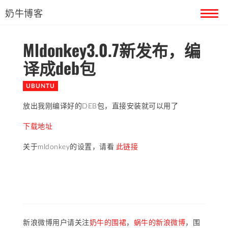
奶牛博客
Mldonkey3.0.7新发布，编
首页
译成deb包
留言本
UBUNTU
关于奶牛
放出我刚编译好的DEB包，直接安装就可以用了
下载地址
关于mldonkey的设置，请看
此链接
新浪微博用户请关注
奶牛的围裙
，
蜗牛的新浪微博
，围