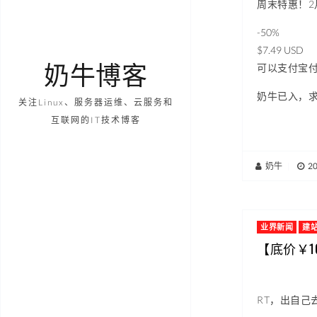
周末特惠！2
-50%
$7.49 USD
奶牛博客
可以支付宝
奶牛已入，求
关注Linux、服务器运维、云服务和
互联网的IT技术博客
奶牛
|
2
业界新闻
建
【底价￥10
RT，出自己去