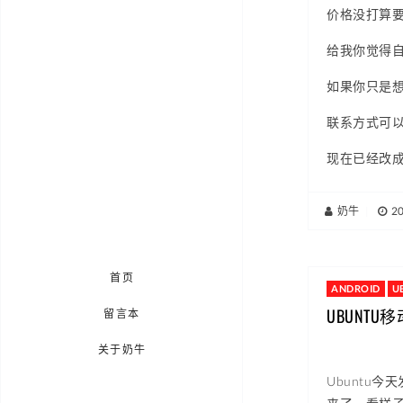
价格没打算要
给我你觉得
如果你只是想
联系方式可
现在已经改成拍卖
奶牛
|
2
首页
ANDROID
U
UBUNT
留言本
关于奶牛
Ubuntu今