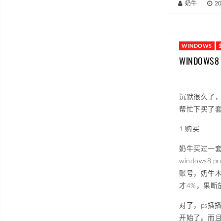
奶牛
|
2
WINDOWS
WINDOW
沉默很久了，
帮忙下买了套wi
1.购买
奶牛买过一套
window
账号，奶牛
才4%，果断
对了，ps插
开始了。而且下