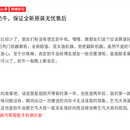
站心得
网络杂记
奶牛，保证全新原装无忧售后
比较少了，朋友们有没有想念奶牛哇。嘿嘿，跟朋友们说个应该算是好消
g LG的热门机器都有，全新欧版、亚太版机器，拒绝翻新机器。虽然不
可放心。至于价格嘛，肯定奶牛会给博友朋友一些优惠滴啦，直接联系
就可以了，奶牛一般晚上都会在。
：
的故事吧，话说那是我刚开博客的第一年，也就是两年前，我的第一款A
在啥问题没有，期间出过一次赠送的内存卡无法读取的现象，乞丐大哥
，这也是奶牛会跟乞丐大哥一直关系很好的而且很信赖乞丐大哥的原因
无敌丐帮智能手机俱乐部