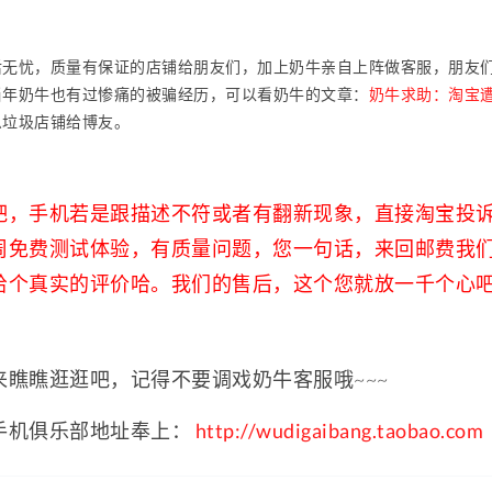
：
后无忧，质量有保证的店铺给朋友们，加上奶牛亲自上阵做客服，朋友
当年奶牛也有过惨痛的被骗经历，可以看奶牛的文章：
奶牛求助：淘宝
么垃圾店铺给博友。
吧，手机若是跟描述不符或者有翻新现象，直接淘宝投
周免费测试体验，有质量问题，您一句话，来回邮费我
给个真实的评价哈。我们的售后，这个您就放一千个心
来瞧瞧逛逛吧，记得不要调戏奶牛客服哦~~~
手机俱乐部地址奉上：
http://wudigaibang.taobao.com