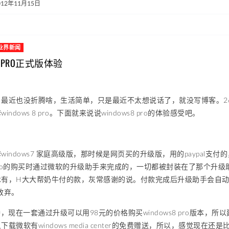
012年11月15日
业界新闻
S8 PRO正式版体验
最近也没折腾啥，生活简单，只是最近不太想说话了，就没写博客。26号w
ndows 8 pro。下面就来说说windows8 pro的体验感受吧。
windows7 家庭高级版，那时候是网页买的升级版，用的paypal支付
s8 pro的购买时通过微软的升级助手来完成的，一切都被封装在了那个升级
木有，H大大帮奶牛付的款，灰常感谢的说。付款完成后升级助手会自
放弃。
播，现在一套通过升级可以用98元的价格购买windows8 pro版本
载微软有windows media center的免费赠送，所以，感觉现在还