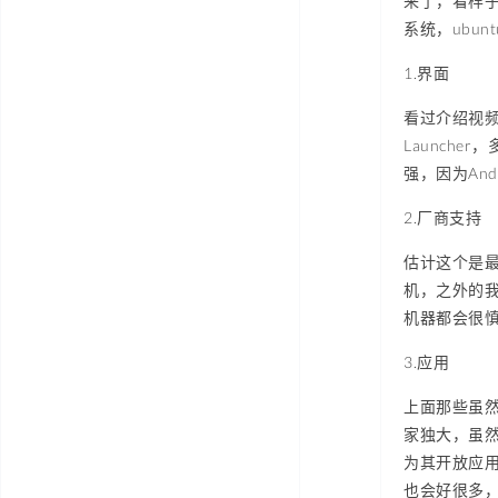
来了，看样子
系统，ubu
1.界面
看过介绍视频
Launch
强，因为An
2.厂商支持
估计这个是最
机，之外的我
机器都会很
3.应用
上面那些虽然
家独大，虽然
为其开放应用呢
也会好很多，