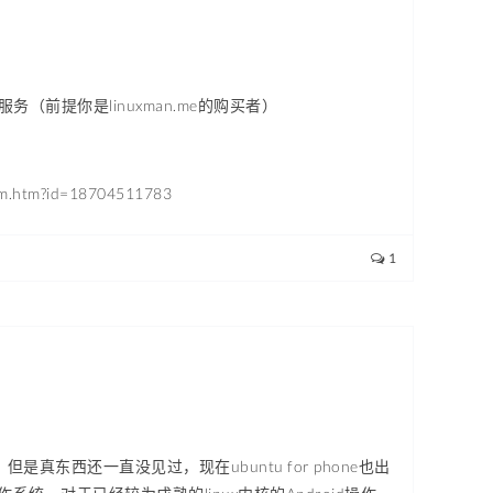
前提你是linuxman.me的购买者）
tm?id=18704511783
1
，但是真东西还一直没见过，现在ubuntu for phone也出