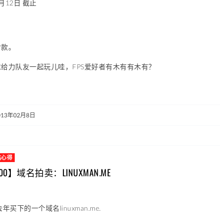
月12日 截止
付款。
给力队友一起玩儿哇，FPS爱好者有木有有木有？
013年02月8日
站心得
0】域名拍卖：LINUXMAN.ME
年买下的一个域名linuxman.me.