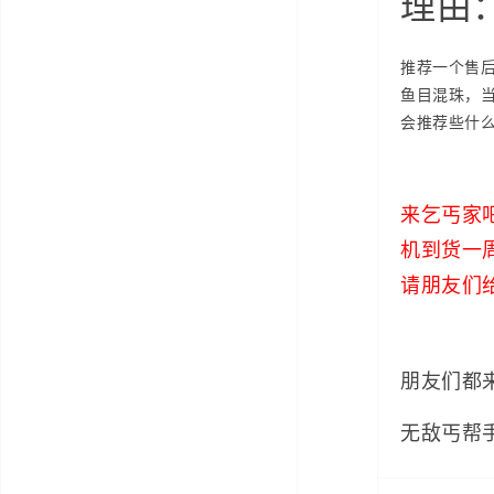
理由
推荐一个售
鱼目混珠，
会推荐些什
来乞丐家
机到货一
请朋友们
朋友们都
无敌丐帮