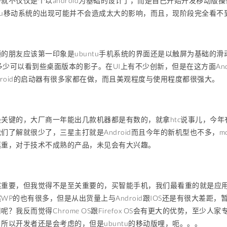
就不仅仅是个以android为基础的设计了，而是自己开始开发移动版操作系
ntu移动系统的出现可能并不会造成太大的影响，而且，现阶段完全看不
的朋友应该第一印象是ubuntu手机系统的界面还是以触屏为基础的滑动
er，多少可以看到些桌面版本的影子。在UI上有不少创新，但是在这方面A
droid的启动器有很多家都在做，而且美观程度与使用程度都很强大。
关键的，大厂商一年能出几款机器都是有数的，就拿htc说事儿，今年有几款
们了解就很少了，三星主打就是Android而且今年的新机型也不多，m
慎重，对于技术不成熟的产品，未见会有大兴趣。
重要，但我觉得不是至关重要的，买智能手机，我们最看重的就是应用。现
WP的也有很多，但是从出货量上与Android跟IOS还是有很大差距，
？我反而觉得Chrome OS跟Firefox OS会有更大的优势，至少人家专
所以开发者还是会考虑的，但是ubuntu的移动版哩，呃。。。