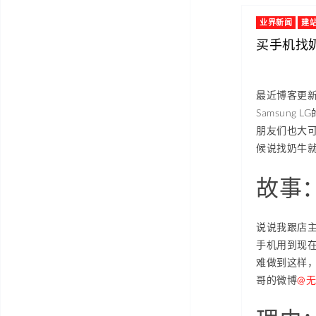
业界新闻
建
买手机找
最近博客更新
Samsun
朋友们也大
候说找奶牛
故事
说说我跟店主
手机用到现
难做到这样
哥的微博
@