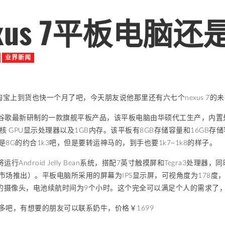
exus 7平板电脑
业界新闻
7在淘宝上到货也快一个月了吧，今天朋友说他那里还有六七个nexus 7的
7是 谷歌最新研制的一款旗舰平板产品，该平板电脑由华硕代工生产，内置处理
e 12核 GPU显示处理器以及1GB内存。该平板有8GB存储容量和16G
是8G的约合1k3吧，但是要转运神马的，到手也要1k7~1k8的样子。
板将运行Android Jelly Bean系统，搭配7英寸触摸屏和Tegra
市场推出）。平板电脑所采用的屏幕为IPS显示屏，可视角度为178度，
素的摄像头，电池续航时间为9个小时。这个完全可以满足个人的需求了
多吧，有想要的朋友可以联系奶牛，价格￥1699