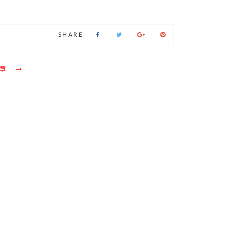
SHARE
章