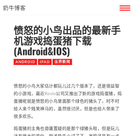
奶牛博客
愤怒的小鸟出品的最新手
首页
机游戏捣蛋猪下载
留言本
(Android&IOS)
关于奶牛
ANDROID
IPAD
业界新闻
愤怒的小鸟大家估计都玩儿过几个版本了，还是很益智
的小游戏，最近Rovio公司又推出了新的游戏捣蛋猪，捣
蛋猪呢就是愤怒的小鸟里面那个绿色的猪头了，时不时
给人来个贱笑神马的，虽然很讨厌，但是也给人带来了
很多欢乐。
捣蛋猪的主角也毋庸置疑的是那个绿猪头啦，但是玩儿
法有很大的变化，刚才奶牛小试了下，发现还是有一点