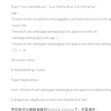
Exec="/usr/bin/alltray" "/usr/lib/firefox-3.6.3/firefox" -
app
"/home/fred/.mozilla/firefox/ogig8cls.default/extensions/
refra
-override
"/home/fred/.webapps/
webqq@prism.app
/override.ini"
-webapp
webqq@prism.app
-i
"/home/fred/.webapps/
webqq@prism.app
/icons/default/webap
-t 5 -s -st
Terminal=false
X-MultipleArgs=false
Type=Application
Icon=/home/fred/.webapps/
webqq@prism.app
/icons/default/
Categories=Application;Internet;Network;Chat;
然后就可以删掉桌面的WebQQ.desktop了，在菜单栏–