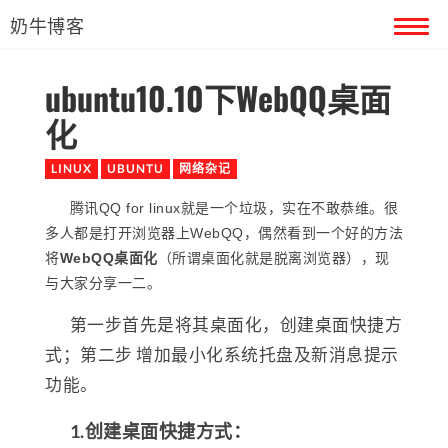
奶牛博客
ubuntu10.10下WebQQ桌面
首页
化
留言本
LINUX
UBUNTU
网络杂记
关于奶牛
腾讯QQ for linux就是一个垃圾，实在不敢恭维。很
多人都是打开浏览器上WebQQ，偶然看到一个好的方法
将
WebQQ桌面化
（所谓桌面化就是脱离浏览器），现
与大家分享一二。
第一步首先是将其桌面化，创建桌面快捷方
式；第二步 增加最小化系统托盘及新消息提示
功能。
1.创建桌面快捷方式：