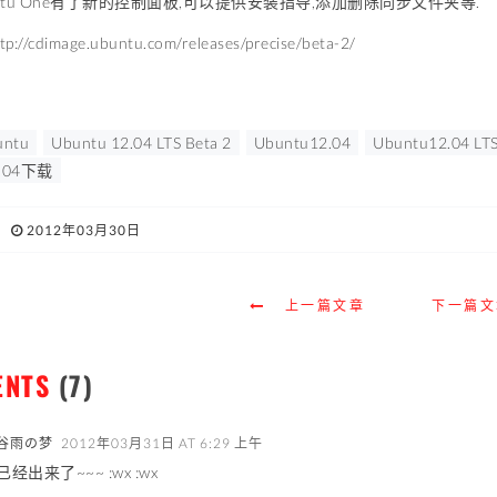
untu One有了新的控制面板,可以提供安装指导,添加删除同步文件夹等.
//cdimage.ubuntu.com/releases/precise/beta-2/
untu
Ubuntu 12.04 LTS Beta 2
Ubuntu12.04
Ubuntu12.04 LTS
2.04下载
2012年03月30日
上一篇文章
下一篇文
ENTS
(7)
谷雨の梦
2012年03月31日 AT 6:29 上午
已经出来了~~~ :wx :wx