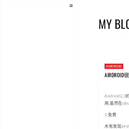
MY BL
my 
ANDROID
AIRDRO
Android2
用,虽然在ub
1.免费
木有发现air