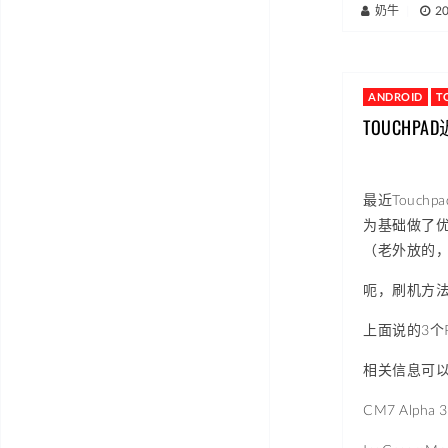
奶牛
|
2
ANDROID
T
TOUCHPA
最近Touc
为基础做了优
（老外放的，
呃，刷机方
上面说的3个
相关信息可
CM7 Alpha 3