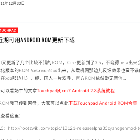
011年12月30日
OUCHPAD
D近期可用ANDROID ROM更新下载
hpad又更新了几个比较不错的ROM，Cm7更新到了3.5，不晓得beta
化版本的ROM
IceCreamMod
出来，从煮机网那边儿反馈效果也蛮不错的
在xda那边儿），呃，国人一片欢呼，官方ROM依然渺无音信…
法可以看奶牛的文章
Touchpad刷cm7 Android 2.3系统教程
ROM我已传到网盘，大家可以点此
下载Touchpad Android ROM合集
以查看这里：
.5：http://rootzwiki.com/topic/10121-releasealpha35cyanogenmod-