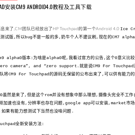
HPAD安装CM9 ANDROID4.0教程及工具下载
来了,CM团队已经放出了HP Touchpad的第一个Android 4.0
Ice 
的测试版,所以bug不是一般的多,奶牛个人不建议刷,现在的CM7 alpha
9 alpha0版本:为啥是alpha0呢,我看过官方的公告,这个0意义比
“zero camera”, and “zero support.就是说CM9 For
团队将CM9 For Touchpad的源码无保留的公布出来了,可以供有
 4.0虽然是来了,但是这个rom并没有想象中那么理想,摄像头完全不工作(
频加速也没有,分辨率也存在问题,google app可以安装,marke
,如果有能力想测试下当然也没啥问题.
Touchpad全新安装方法: