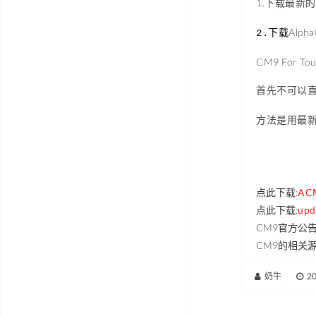
1.下载最新的
Alpha
2.下载
CM9 For T
首先不可以
方法是用最
点此下载:
ACM
点此下载:
upd
CM9官方公告:http
CM9的相关
奶牛
|
2