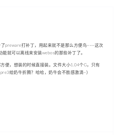
少了preware打补丁，用起来就不是那么方便鸟~~~这次
的功能就可以离线来安装webos的那些补丁了。
都方便，想装的时候直接装。文件大小1.04个G，只有
re2，pre3给奶牛折腾？哈哈，奶牛会不胜感激滴~）