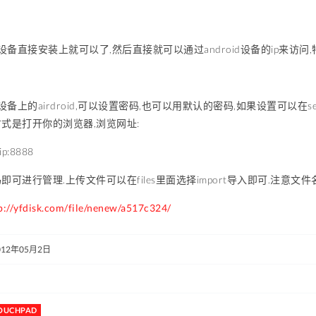
id设备直接安装上就可以了,然后直接就可以通过android设备的ip来访问
d设备上的airdroid,可以设置密码,也可以用默认的密码,如果设置可以在settin
式是打开你的浏览器,浏览网址:
ip:8888
可进行管理.上传文件可以在files里面选择import导入即可.注意文件
p://yfdisk.com/file/nenew/a517c324/
012年05月2日
OUCHPAD