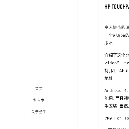
HP TOUC
令人振奋的消息
一个alhpa
版本.
介绍下这个cm
video”, 
持,因此CM
地址.
首页
Android
能用,而且视
留言本
手安装,当然
关于奶牛
CM9 For 