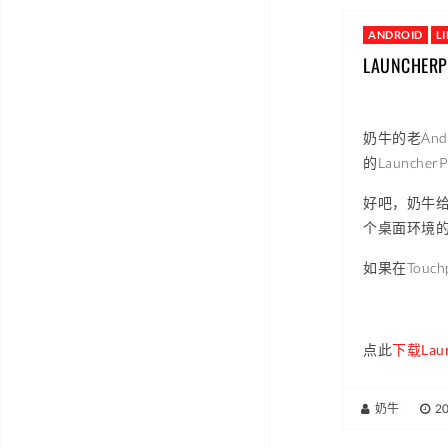
ANDROID
L
LAUNCHE
奶牛的老An
的Launch
好吧，奶牛给
个桌面环境
如果在Tou
点此
下载Laun
奶牛
|
2