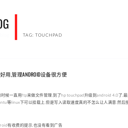
OG
blog
TAG: TOUCHPAD
ID很好用,管理ANDROID设备很方便
.3的时候一直用ftp来做文件管理,到了hp touchpad升级到android 4.
untu等linux下可以挂载上,但是写入读取速度真的不怎么让人满意.然后搜索
droid有收费的提示,也没有看到广告