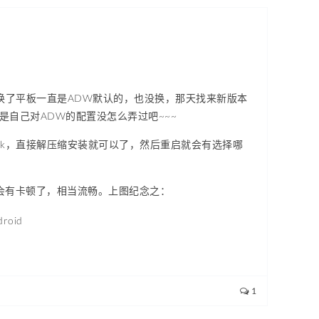
吧~~~换了平板一直是ADW默认的，也没换，那天找来新版本
，可能是自己对ADW的配置没怎么弄过吧~~~
的apk，直接解压缩安装就可以了，然后重启就会有选择哪
子就不会有卡顿了，相当流畅。上图纪念之：
1