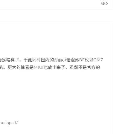
6
出来会是啥样子，于此同时国内的@丽小怡跟她BF也以CM7
。更大的惊喜是MIUI也放出来了，虽然不是官方的
touchpad/