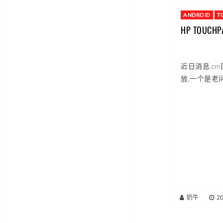
ANDROID
T
HP TOUCH
近日消息,cm
放,一个是老问
奶牛
|
2