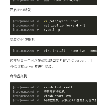
会有一个私网的bridge网桥
开启IPV4转发
vi
 /etc/sysctl.conf

net.ipv4.ip_forward 
=
 1

sysctl –p
安装KVM虚拟机
virt-install --name kvm --memory 40
这样配置一个可以在6001端口监听的VNC server，用
VNC连接server并进行安装。
启动虚拟机
virsh list --all

查看所有虚拟机

virsh start kvm

启动虚拟机（安装完成后虚拟机可能关机）