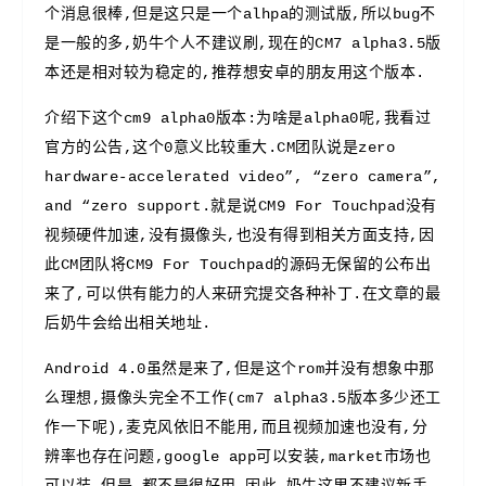
个消息很棒,但是这只是一个alhpa的测试版,所以bug不
是一般的多,奶牛个人不建议刷,现在的CM7 alpha
3.5版
本还是相对较为稳定的,推荐想安卓的朋友用这个版本.
介绍下这个cm9 alpha0版本:为啥是alpha0呢,我看过
官方的公告,这个0意义比较重大.
CM团队说是zero
hardware-accelerated video”, “zero camera”,
and “zero support.就是说CM9 For Touchpad没有
视频硬件加速,没有摄像头,也没有得到相关方面支持,因
此CM团队将CM9 For Touchpad的源码无保留的公布出
来了,可以供有能力的人来研究提交各种补丁.在文章的最
后奶牛会给出相关地址.
Android 4.0虽然是来了,但是这个rom并没有想象中那
么理想,摄像头完全不工作(cm7 alpha3.5版本多少还工
作一下呢),麦克风依旧不能用,而且视频加速也没有,分
辨率也存在问题,google app可以安装,market市场也