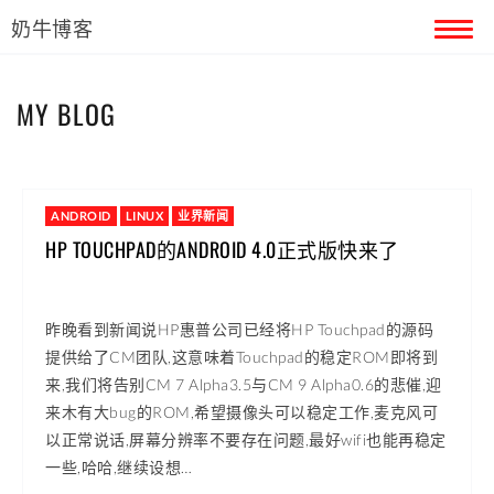
奶牛博客
首页
MY BLOG
留言本
关于奶牛
ANDROID
LINUX
业界新闻
HP TOUCHPAD的ANDROID 4.0正式版快来了
昨晚看到新闻说HP惠普公司已经将HP Touchpad的源码
提供给了CM团队,这意味着Touchpad的稳定ROM即将到
来,我们将告别CM 7 Alpha3.5与CM 9 Alpha0.6的悲催,迎
来木有大bug的ROM,希望摄像头可以稳定工作,麦克风可
以正常说话,屏幕分辨率不要存在问题,最好wifi也能再稳定
一些,哈哈,继续设想…