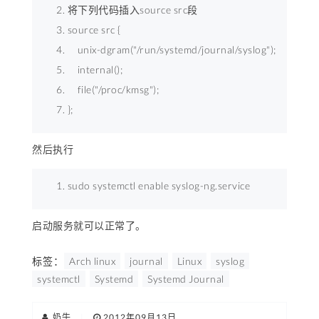
将下列代码插入source src段 
source src { 
    unix-dgram("/run/systemd/journal/syslog"); 
    internal(); 
    file("/proc/kmsg"); 
}; 
然后执行
sudo systemctl enable syslog-ng.service 
启动服务就可以正常了。
标签：
Arch linux
journal
Linux
syslog
systemctl
Systemd
Systemd Journal
奶牛
|
2012年09月13日