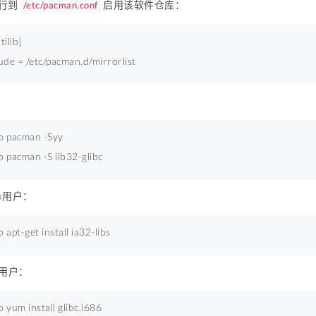
行到
启用该软件仓库：
/etc/pacman.conf
tilib] 
lude
 = /etc/pacman.d/mirrorlist 
o pacman -Syy 
 pacman -S lib32-glibc 
tu用户：
 apt-get install ia32-libs 
a用户：
 yum install glibc.i686 