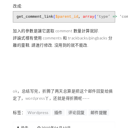
改成:
get_comment_link
(
$parent_id
,
array
(
‘type’
=>
‘co
加入的參數是讓它選取 comment 數量計算就好.
評論式樣有使用 comments 和 trackbacks/pingbacks 分
離的童鞋, 請進行修改. 沒用到的就不能改.
ok，总结写完，折腾了两天总算是把这个邮件回复给搞
定了，wordpress丫，还就是得折腾呢~~~
标签：
Wordpress
插件
评论回复
邮件提醒
奶牛
|
2010年06月10日