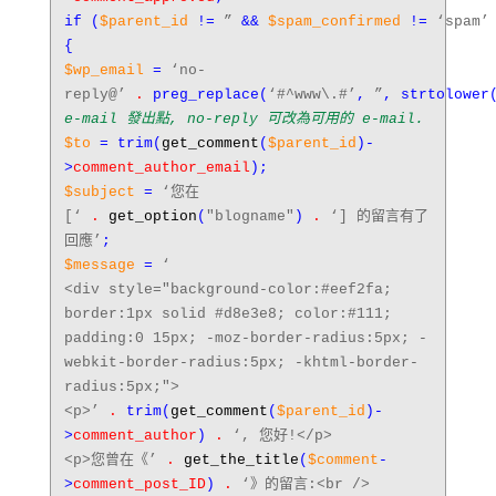
if
(
$parent_id
!=
”
&&
$spam_confirmed
!=
‘spam’
{
$wp_email
=
‘no-
reply@’
.
preg_replace
(
‘#^www\.#’
,
”
,
strtolower
e-mail 發出點, no-reply 可改為可用的 e-mail.
$to
=
trim
(
get_comment
(
$parent_id
)-
>
comment_author_email
);
$subject
=
‘您在
[‘
.
get_option
(
"blogname"
)
.
‘] 的留言有了
回應’
;
$message
=
‘
<div style="background-color:#eef2fa;
border:1px solid #d8e3e8; color:#111;
padding:0 15px; -moz-border-radius:5px; -
webkit-border-radius:5px; -khtml-border-
radius:5px;">
<p>’
.
trim
(
get_comment
(
$parent_id
)-
>
comment_author
)
.
‘, 您好!</p>
<p>您曾在《’
.
get_the_title
(
$comment
-
>
comment_post_ID
)
.
‘》的留言:<br />