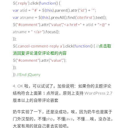
$
(
‘.reply’
).
click
(
function
() {
var
atid
=
‘"#’
+
$
(
this
).
parent
().
attr
(
"id"
) +
‘"’
;
var
atname
=
$
(
this
).
prevAll
().
find
(
‘cite:first’
).
text
();
$
(
"#comment"
).
attr
(
"value"
,
"<a href="
+
atid
+
">@"
+
atname
+
" </a>"
).
focus
();
});
$
(
‘.cancel-comment-reply a’
).
click
(
function
() {
//点击取
消回复评论清空评论框的内容
$
(
"#comment"
).
attr
(
"value"
,
”
);
});
})
//End jQuery
4. OK 啦，可以试试了。加些说明：如果你的主题评论
结构符合上面第 1 点所说，原则上支持 WordPress 2.7
版本以上的自带评论嵌套
奶牛实验了一下，还是没成功，唉，因为奶牛也是属于
门外汉型的，不懂php，不懂java，不懂…..唉，没办法，
大家有用的就自己拿去实验吧。