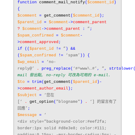
function
comment_mail_notify
(
$comment_id
)
{
$comment
=
get_comment
(
$comment_id
);
$parent_id
=
$comment
->
comment_parent
?
$comment
->
comment_parent
:
”
;
$spam_confirmed
=
$comment
-
>
comment_approved
;
if
((
$parent_id
!=
”
) &&
(
$spam_confirmed
!=
‘spam’
)) {
$wp_email
=
‘no-
reply@’
.
preg_replace
(
‘#^www\.#’
,
”
,
strtolower
mail 發出點, no-reply 可改為可用的 e-mail.
$to
=
trim
(
get_comment
(
$parent_id
)-
>
comment_author_email
);
$subject
=
‘您在
[‘
.
get_option
(
"blogname"
)
.
‘] 的留言有了
回應’
;
$message
=
‘
<div style="background-color:#eef2fa;
border:1px solid #d8e3e8; color:#111;
padding:0 15px; -moz-border-radius:5px; -