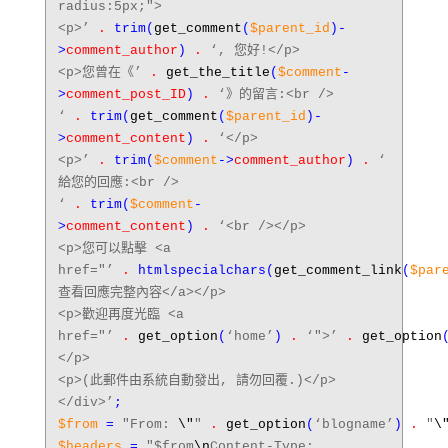
radius:5px;">
<p>’
.
trim
(
get_comment
(
$parent_id
)-
>
comment_author
)
.
‘, 您好!</p>
<p>您曾在《’
.
get_the_title
(
$comment
-
>
comment_post_ID
)
.
‘》的留言:<br />
‘
.
trim
(
get_comment
(
$parent_id
)-
>
comment_content
)
.
‘</p>
<p>’
.
trim
(
$comment
->
comment_author
)
.
‘
給您的回應:<br />
‘
.
trim
(
$comment
-
>
comment_content
)
.
‘<br /></p>
<p>您可以點擊 <a
href="’
.
htmlspecialchars
(
get_comment_link
(
$par
查看回應完整內容</a></p>
<p>歡迎再度光臨 <a
href="’
.
get_option
(
‘home’
)
.
‘">’
.
get_option
</p>
<p>(此郵件由系統自動發出, 請勿回覆.)</p>
</div>’
;
$from
=
"From:
\"
"
.
get_option
(
‘blogname’
)
.
"
\
$headers
=
"$from
\n
Content-Type: