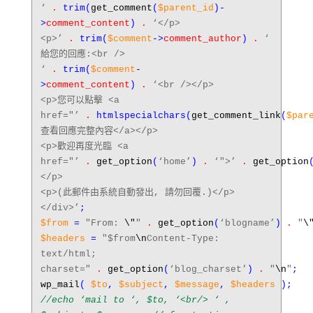
‘
.
trim
(
get_comment
(
$parent_id
)-
>
comment_content
)
.
‘</p>
<p>’
.
trim
(
$comment
->
comment_author
)
.
‘
給您的回應:<br />
‘
.
trim
(
$comment
-
>
comment_content
)
.
‘<br /></p>
<p>您可以點擊 <a
href="’
.
htmlspecialchars
(
get_comment_link
(
$par
查看回應完整內容</a></p>
<p>歡迎再度光臨 <a
href="’
.
get_option
(
‘home’
)
.
‘">’
.
get_option
</p>
<p>(此郵件由系統自動發出, 請勿回覆.)</p>
</div>’
;
$from
=
"From:
\"
"
.
get_option
(
‘blogname’
)
.
"
\
$headers
=
"$from
\n
Content-Type:
text/html;
charset="
.
get_option
(
‘blog_charset’
)
.
"
\n
"
;
wp_mail
(
$to
,
$subject
,
$message
,
$headers
);
//echo ‘mail to ‘, $to, ‘<br/> ‘ ,