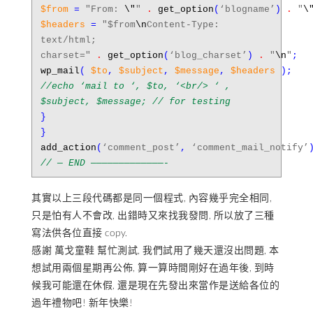
$from
=
"From:
\"
"
.
get_option
(
‘blogname’
)
.
"
\
$headers
=
"$from
\n
Content-Type:
text/html;
charset="
.
get_option
(
‘blog_charset’
)
.
"
\n
"
;
wp_mail
(
$to
,
$subject
,
$message
,
$headers
);
//echo ‘mail to ‘, $to, ‘<br/> ‘ ,
$subject, $message; // for testing
}
}
add_action
(
‘comment_post’
,
‘comment_mail_notify’
// — END —————————————-
其實以上三段代碼都是同一個程式, 內容幾乎完全相同,
只是怕有人不會改, 出錯時又來找我發問, 所以放了三種
寫法供各位直接 copy.
感謝
萬戈童鞋
幫忙測試, 我們試用了幾天還沒出問題, 本
想試用兩個星期再公佈, 算一算時間剛好在過年後, 到時
候我可能還在休假, 還是現在先發出來當作是送給各位的
過年禮物吧! 新年快樂!