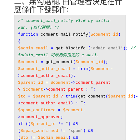
二、無勾選欄, 由管理者決定在什
麼條件下發郵件:
/* comment_mail_notify v1.0 by willin
kan. (無勾選欄) */
function
comment_mail_notify
(
$comment_id
)
{
$admin_email
=
get_bloginfo
(
‘admin_email’
);
//
$admin_email 可改為你指定的 e-mail.
$comment
=
get_comment
(
$comment_id
);
$comment_author_email
=
trim
(
$comment
-
>
comment_author_email
);
$parent_id
=
$comment
->
comment_parent
?
$comment
->
comment_parent
:
”
;
$to
=
$parent_id
?
trim
(
get_comment
(
$parent_id
)-
>
comment_author_email
) :
”
;
$spam_confirmed
=
$comment
-
>
comment_approved
;
if
((
$parent_id
!=
”
) &&
(
$spam_confirmed
!=
‘spam’
) &&
(
$to
!=
$admin_email
) &&