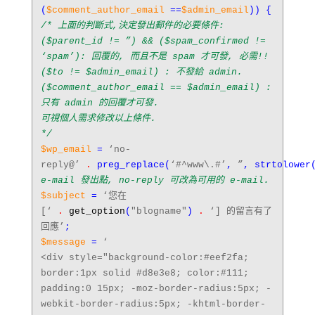
(
$comment_author_email
==
$admin_email
)) {
/* 上面的判斷式,決定發出郵件的必要條件:
($parent_id != ”) && ($spam_confirmed !=
‘spam’): 回覆的, 而且不是 spam 才可發, 必需!!
($to != $admin_email) : 不發給 admin.
($comment_author_email == $admin_email) :
只有 admin 的回覆才可發.
可視個人需求修改以上條件.
*/
$wp_email
=
‘no-
reply@’
.
preg_replace
(
‘#^www\.#’
,
”
,
strtolower
e-mail 發出點, no-reply 可改為可用的 e-mail.
$subject
=
‘您在
[‘
.
get_option
(
"blogname"
)
.
‘] 的留言有了
回應’
;
$message
=
‘
<div style="background-color:#eef2fa;
border:1px solid #d8e3e8; color:#111;
padding:0 15px; -moz-border-radius:5px; -
webkit-border-radius:5px; -khtml-border-