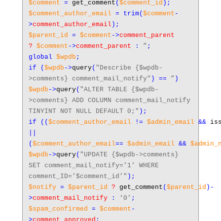
$comment
=
get_comment
(
$comment_id
);
$comment_author_email
=
trim
(
$comment
-
>
comment_author_email
);
$parent_id
=
$comment
->
comment_parent
?
$comment
->
comment_parent
:
”
;
global
$wpdb
;
if
(
$wpdb
->
query
(
"Describe {$wpdb-
>comments} comment_mail_notify"
) ==
”
)
$wpdb
->
query
(
"ALTER TABLE {$wpdb-
>comments} ADD COLUMN comment_mail_notify
TINYINT NOT NULL DEFAULT 0;"
);
if
((
$comment_author_email
!=
$admin_email
&&
is
||
(
$comment_author_email
==
$admin_email
&&
$admin_
$wpdb
->
query
(
"UPDATE {$wpdb->comments}
SET comment_mail_notify=’1′ WHERE
comment_ID=’$comment_id’"
);
$notify
=
$parent_id
?
get_comment
(
$parent_id
)-
>
comment_mail_notify
:
‘0’
;
$spam_confirmed
=
$comment
-
>
comment_approved
;