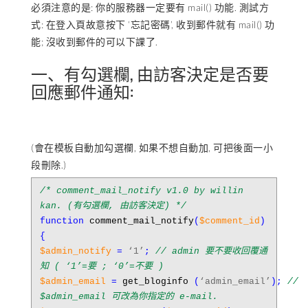
必須注意的是: 你的服務器一定要有 mail() 功能. 測試方
式: 在登入頁故意按下 ‘忘記密碼’, 收到郵件就有 mail() 功
能; 沒收到郵件的可以下課了.
一、有勾選欄, 由訪客決定是否要
回應郵件通知:
(會在模板自動加勾選欄, 如果不想自動加, 可把後面一小
段刪除.)
/* comment_mail_notify v1.0 by willin
kan. (有勾選欄, 由訪客決定) */
function
comment_mail_notify
(
$comment_id
)
{
$admin_notify
=
‘1’
;
// admin 要不要收回覆通
知 ( ‘1’=要 ; ‘0’=不要 )
$admin_email
=
get_bloginfo
(
‘admin_email’
);
//
$admin_email 可改為你指定的 e-mail.