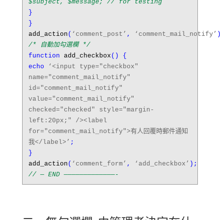
$subject, $message; // for testing
}
}
add_action
(
‘comment_post’
,
‘comment_mail_notify’
/* 自動加勾選欄 */
function
add_checkbox
() {
echo
‘<input type="checkbox"
name="comment_mail_notify"
id="comment_mail_notify"
value="comment_mail_notify"
checked="checked" style="margin-
left:20px;" /><label
for="comment_mail_notify">有人回覆時郵件通知
我</label>’
;
}
add_action
(
‘comment_form’
,
‘add_checkbox’
);
// — END —————————————-