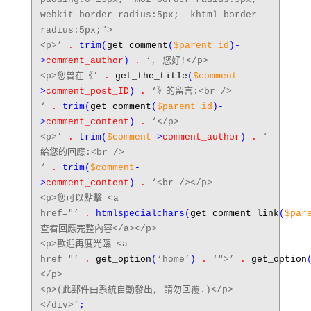
webkit-border-radius:5px; -khtml-border-
radius:5px;">
<p>’
.
trim
(
get_comment
(
$parent_id
)-
>
comment_author
)
.
‘, 您好!</p>
<p>您曾在《’
.
get_the_title
(
$comment
-
>
comment_post_ID
)
.
‘》的留言:<br />
‘
.
trim
(
get_comment
(
$parent_id
)-
>
comment_content
)
.
‘</p>
<p>’
.
trim
(
$comment
->
comment_author
)
.
‘
給您的回應:<br />
‘
.
trim
(
$comment
-
>
comment_content
)
.
‘<br /></p>
<p>您可以點擊 <a
href="’
.
htmlspecialchars
(
get_comment_link
(
$par
查看回應完整內容</a></p>
<p>歡迎再度光臨 <a
href="’
.
get_option
(
‘home’
)
.
‘">’
.
get_option
</p>
<p>(此郵件由系統自動發出, 請勿回覆.)</p>
</div>’
;