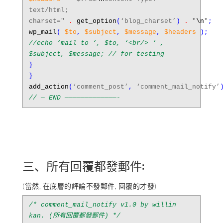
text/html;
charset="
.
get_option
(
‘blog_charset’
)
.
"
\n
"
;
wp_mail
(
$to
,
$subject
,
$message
,
$headers
);
//echo ‘mail to ‘, $to, ‘<br/> ‘ ,
$subject, $message; // for testing
}
}
add_action
(
‘comment_post’
,
‘comment_mail_notify’
// — END —————————————-
三、所有回覆都發郵件:
(當然, 在底層的評論不發郵件, 回覆的才發)
/* comment_mail_notify v1.0 by willin
kan. (所有回覆都發郵件) */