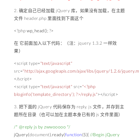
2. 确定自己已经加载 jQuery 库，如果没有加载，在主题
文件 header.php 里面找到下面这个
<
?php
wp_head
();
?
>
在 它前面加入以下代码：（注：jquery 1.3.2 一样效
果）
<
script type
=
"text/javascript"
src
=
"http://ajax.googleapis.com/ajax/libs/jquery/1.2.6/jquery.m
</
script
>
<
script type
=
"text/javascript"
src
=
"<?php
bloginfo(‘template_directory’); ?>/reply.js"
></
script
>
3. 把下面的 jQuery 代码保存为 reply. js 文件，并存到主
题所在目录（也可以加在主题本身已有的 js 文件里面）
/* @reply js by zwwooooo */
jQuery
(
document
).
ready
(
function
(
$
){
//Begin jQuery