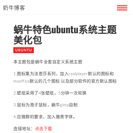
奶牛博客
蜗牛特色ubuntu系统主题
首页
美化包
留言本
UBUNTU
关于奶牛
本主题包是蜗牛全套自定义系统主题
1.图标集为法恩莎系列，加入realplayer默认的图标和
msoffice默认的几个图标 以及部分软件的官方默认图标
2.壁纸采用了4张壁纸，5分钟一次轮换
3.鼠标为孢子鼠标，蜗牛gimp自制
4.应微群的要求，加入雅黑字体。
连接地址：
点击下载