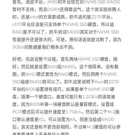
首先，说说平台，AMD的平台现在对NVME SSD RAID0
暂时不支持，而且DDR4还得靠运气，这个其实挺折腾人
的，还是Intel的方案更成熟，奶牛选的是Z270平台，
z170平台应该是只支持单个NVME SSD硬盘，所以组
RAID是不可以了，奶牛测试RAID0其实对于NVME SSD
性能提升还是很大的，可是，换句话说就是过剩了，因为
3GB/s的数据量我们根本达不到。
好吧，先说说整个过程，首先两块NVME SSD硬盘，插
好，然后就是设置BIOS组RAID0，这个很简单，没有截
图，把AHCI模式更改为RAID模式，然后把两个NVME
SSD组成RAID0就可以了。奶牛这里说明下Asus的Z270
平台的BIOS设置很有技巧，如果是单个NVME SSD硬
盘，插第一个硬盘口，速度可能只有1.2GB/s的读取速
度，因为BIOS中第一块硬盘默认是兼容模式，设置成
PCIE模式后可以提升速度至1.7GB/s，然后第二个M.2插
口默认速度是X2，可以设置为X4，但是当组成RAID0
后，其实还是和不更改前相同，不过单M.2硬盘的可以参
考看看速度上不来是什么原因。