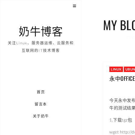
MY BL
奶牛博客
my 
关注Linux、服务器运维、云服务和
互联网的IT技术博客
LINUX
UBU
永中OFFI
首页
今天永中发布了
留言本
牛的测试结果
关于奶牛
1.下载tgz包
wget http://