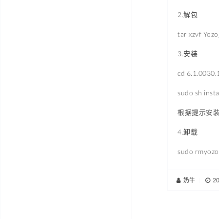
2.解包
tar xzvf Yoz
3.安装
cd 6.1.0030
sudo sh insta
根据提示安
4.卸载
sudo rmyozo
奶牛
|
2