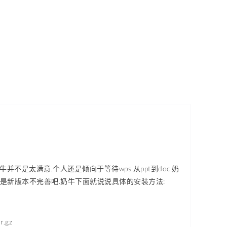
奶牛并不是太满意,个人还是倾向于等待wps.从ppt到doc,奶
,估计是新版本不完善吧.奶牛下面就说说具体的安装方法:
r.gz