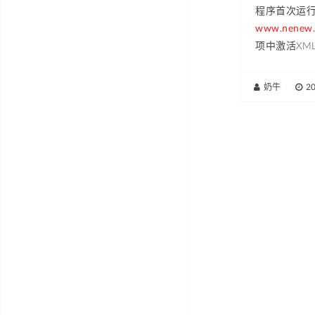
程序首次运
www.nenew.
项中激活XM
奶牛
|
2