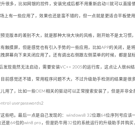
实提升很多，比如网银的控件，安装完成后都不用重新启动IE就可以直接
用市场上有一些应用了，效果也还是蛮不错的，但一点就是更适合平板使
跟预览版本的差别不大，就是那种大块大块的风格，刚开始不是太习惯
木有触摸屏，但是感觉也有引入手势的一些应用，比如APP的关闭，是
拖拽屏幕向下来关闭应用了。还有调出右侧跟左侧菜单的时候，都是鼠
后发现竟然无法启动，需要安装VC++ 2005的运行库，这点让人很纠
：目前感觉还不错，常用程序问题不大，不过升级助手检测的结果是很
点儿用了，比如一些OEM相关的驱动可以正常搜索安装了，但是并非全
ol userpasswords2
这些吧。最后一点是自己发现的：windows8 32位跟64位序列号
位还是64位的win8 pro，但是奶牛用32位的系统运行的升级助手并购
。