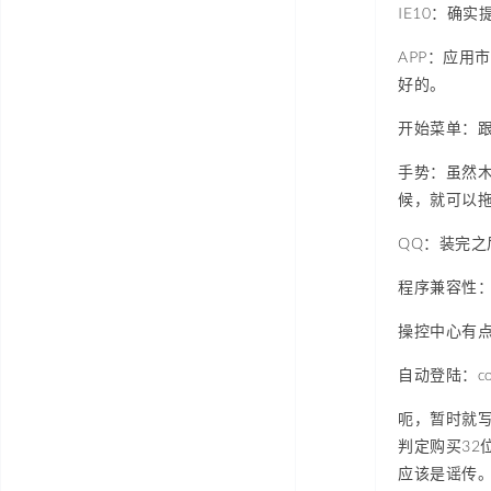
IE10：确
APP：应
好的。
开始菜单：
手势：虽然
候，就可以
QQ：装完之
程序兼容性
操控中心有
自动登陆：contr
呃，暂时就写
判定购买32
应该是谣传