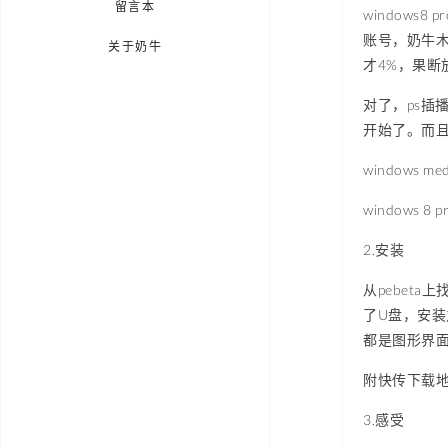
留言本
window
账号，奶牛
关于奶牛
才4%，果断
对了，ps插
开始了。而且下
windows med
windows 8
2.安装
从pebeta
了U盘，安装
都是图形界
附快传下载地址：h
3.感受