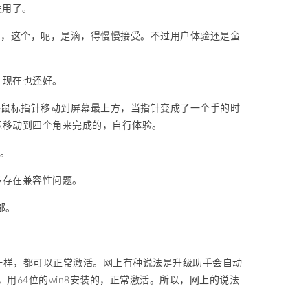
使用了。
用，这个，呃，是滴，得慢慢接受。不过用户体验还是蛮
，现在也还好。
将鼠标指针移动到屏幕最上方，当指针变成了一个手的时
标移动到四个角来完成的，自行体验。
结。
多存在兼容性问题。
部。
应该一样，都可以正常激活。网上有种说法是升级助手会自动
买，用64位的win8安装的，正常激活。所以，网上的说法