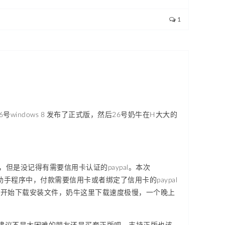
1
indows 8 发布了正式版，然后26号奶牛在H大大的
的，但是没记得有需要信用卡认证的paypal。本次
助手程序中，付款需要信用卡或者绑定了信用卡的paypal
动开始下载安装文件，奶牛这里下载速度极慢，一个晚上
，所以建议不是太困难的朋友还是买套正版吧，支持正版也该