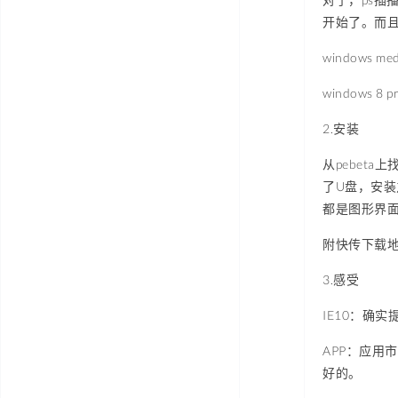
开始了。而且下
windows med
windows 8
2.安装
从pebeta
了U盘，安装
都是图形界
附快传下载地址：h
3.感受
IE10：确
APP：应
好的。