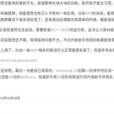
跟预览版本的差别不大，就是那种大块大块的风格，刚开始不是太习惯
木有触摸屏，但是感觉也有引入手势的一些应用，比如APP的关闭，是
拖拽屏幕向下来关闭应用了。还有调出右侧跟左侧菜单的时候，都是鼠
后发现竟然无法启动，需要安装VC++ 2005的运行库，这点让人很纠
：目前感觉还不错，常用程序问题不大，不过升级助手检测的结果是很
点儿用了，比如一些OEM相关的驱动可以正常搜索安装了，但是并非全
ol userpasswords2
这些吧。最后一点是自己发现的：windows8 32位跟64位序列号
位还是64位的win8 pro，但是奶牛用32位的系统运行的升级助手并购
。
012年10月28日