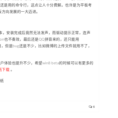
机还是用的命令行，这点让人十分费解。也许是为平板考
平板方向发展的一大迈进。
笔记本，安装完成后竟然无法发声，而驱动提示正常，连声
mon也不奏效，最后还是QQ拼音来的，还只能用
很多占用，但是bug还是不少，比如微博的上传文件就用不了，
体验也提升不少，希望win8 beta的时候可以有更多的
纸下载
。
6