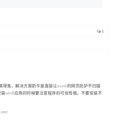
1
st搞得鬼，解决方案奶牛是直接让avast的网页防护不扫描
，安装win8应用的时候要注意程序的可信性哦，不要安装不
exe