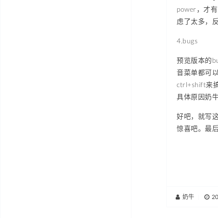
power，
虑了太多，反
4.bugs
预览版本的b
音菜单都可以
ctrl+s
具体原因奶
好吧，就写这
惊喜吧。最后
奶牛
|
2