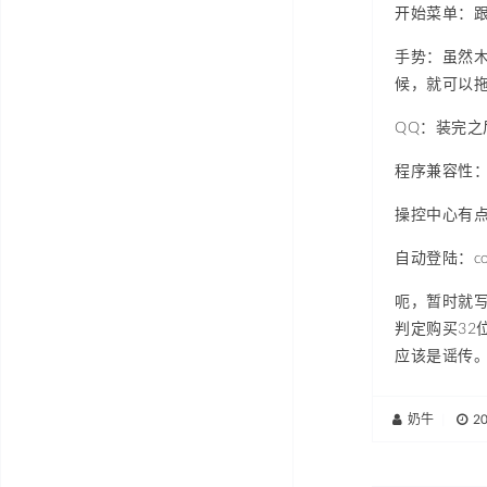
开始菜单：
手势：虽然
候，就可以
QQ：装完之
程序兼容性
操控中心有
自动登陆：contr
呃，暂时就写
判定购买32
应该是谣传
奶牛
|
2