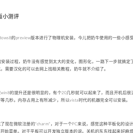
览版小测评
ndows8的preview版本进行了物理机安装，今儿把奶牛使用的一些小感
7的安装过程，奶牛没有感觉到太大的变化，图形化，一路下一步就搞
化，需要汉化的可以去网上找相关教程，奶牛就不介绍了。
win8的提升还是很明显的，有个20几秒就可以起来了，而且开机后
等几秒。内存占用上有所减少，所以vista时代的机器完全可以安装。
了现在微软注册的"charm"，对于一个PC来说，感觉这种平板化的
s继承开始菜单。对于平板可以开发独立版本的说。关机的东东找起来好麻烦，