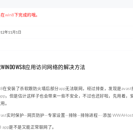
在win8下完成的哦。
012年11月1日
拦截WINDOWS8应用访问网络的解决方法
ows8在安装了杀软跟防火墙后部分app无法联网，经过排查，发现是ava
s8的app，但是估计这样子也会带来一些不安全，不过也还好啦，先用着
应用。
ast实时保护—网页防护—专家设置—排除—排除进程—-添加 WWAHost.
8 app是不是又能正常联网了。