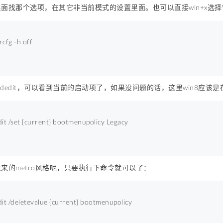
面找那个选项，在其它非当前模式的设置里面。也可以直接win+x选择
cfg -h off 
cdedit，可以看到当前的启动项了，如果没问题的话，这里win8应该是在
it /set {current} bootmenupolicy Legacy 
来的metro风格呢，只要执行下命令就可以了：
it /deletevalue {current} bootmenupolicy