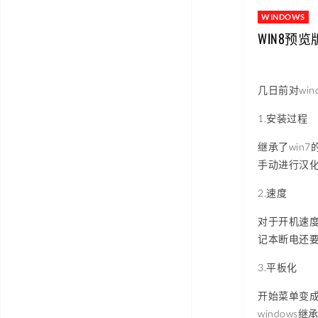
WINDOWS
WIN8预
几日前对wi
1.安装过程
继承了win
手动进行汉
2.速度
对于开机速度
记本断电还要
3.平板化
开始菜单变成
window