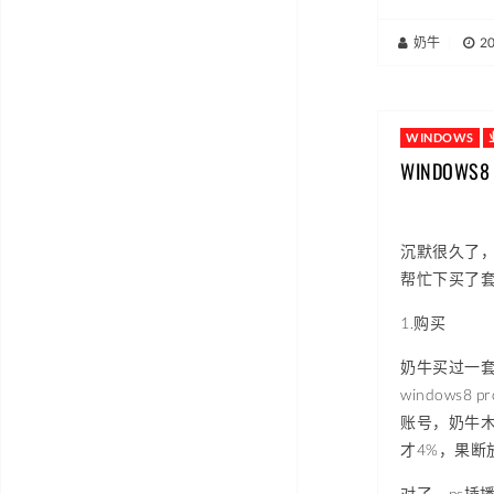
奶牛
|
2
WINDOWS
WINDOW
沉默很久了，
帮忙下买了套wi
1.购买
奶牛买过一套
window
账号，奶牛
才4%，果断
对了，ps插