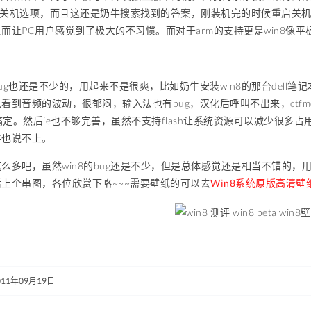
才有关机选项，而且这还是奶牛搜索找到的答案，刚装机完的时候重启关
而让PC用户感觉到了极大的不习惯。而对于arm的支持更是win8像
ug也还是不少的，用起来不是很爽，比如奶牛安装win8的那台dell
看到音频的波动，很郁闷，输入法也有bug，汉化后呼叫不出来，ctf
hift来搞定。然后ie也不够完善，虽然不支持flash让系统资源可以减少
牛也说不上。
么多吧，虽然win8的bug还是不少，但是总体感觉还是相当不错的，用户
上个串图，各位欣赏下咯~~~需要壁纸的可以去
Win8系统原版高清壁
011年09月19日