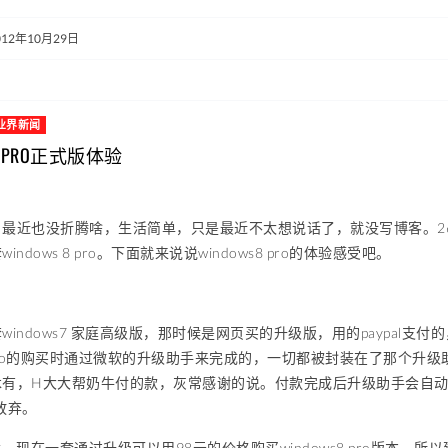
012年10月29日
业界新闻
S8 PRO正式版体验
最近也没折腾啥，生活简单，只是最近不太想说话了，就没写博客。26号w
ndows 8 pro。下面就来说说windows8 pro的体验感受吧。
windows7 家庭高级版，那时候是网页买的升级版，用的paypal支付
s8 pro的购买时通过微软的升级助手来完成的，一切都被封装在了那个升级
木有，H大大帮奶牛付的款，灰常感谢的说。付款完成后升级助手会自
放弃。
播，现在一套通过升级可以用98元的价格购买windows8 pro版本