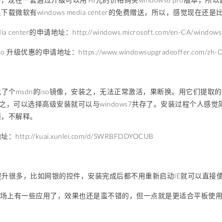
载微软有windows media center的免费赠送，所以，感觉现在还
ia center的申请地址：http://windows.microsoft.com/en-CA/windows-
 pro 升级优惠的申请地址：https://www.windowsupgradeoffer.
上找了个msdn的iso镜像，安装之，无法正常激活，果断换。用它们提取的升
之，可以选择高级安装就可以与windows7共存了。安装过程个人感
面，不解释。
ttp://kuai.xunlei.com/d/SWRBFDDYOCUB
实提升很多，比如网银的控件，安装完成后都不用重新启动IE就可以直接
用市场上有一些应用了，效果也还是蛮不错的，但一点就是更适合平板使