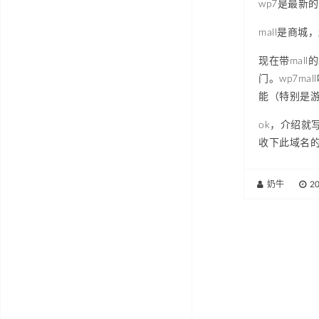
wp7是最新的wi
mall是商城
现在带mal
门。wp7m
能（特别是
ok，介绍就
收下此域名
奶牛
|
2