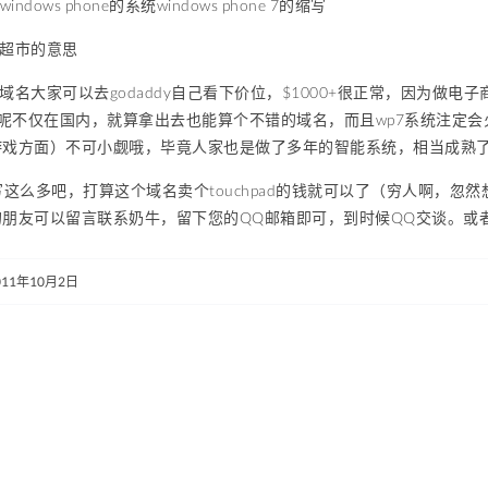
ndows phone的系统windows phone 7的缩写
，超市的意思
l的域名大家可以去godaddy自己看下价位，$1000+很正常，因为做电
all呢不仅在国内，就算拿出去也能算个不错的域名，而且wp7系统注定会火
游戏方面）不可小觑哦，毕竟人家也是做了多年的智能系统，相当成熟
写这么多吧，打算这个域名卖个touchpad的钱就可以了（穷人啊，
的朋友可以留言联系奶牛，留下您的QQ邮箱即可，到时候QQ交谈。或
011年10月2日