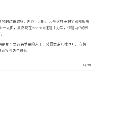
子商务的越来越多，所以mall啊shop啊这样子的字眼都很热
一大把，虽然现在Android还是主力军，但是wp7的性
了。
忽然想到那个卖肾买苹果的人了，总得卖点儿啥啊）。有想
者直接与奶牛联系
20