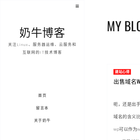
MY BL
奶牛博客
my 
关注Linux、服务器运维、云服务和
互联网的IT技术博客
建站心得
出售域名WP7
首页
呃，还是出
留言本
域名的含义
关于奶牛
wp可以作为wo