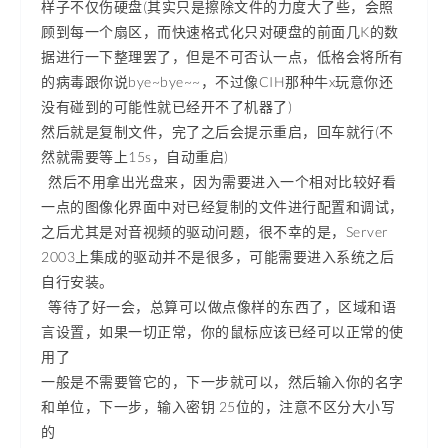
样子不仅伤硬盘(其实只是擦除文件的力度大了些，会照
顾到每一个扇区，而快速格式化只对硬盘的前面几K的数
据进行一下整理罢了，但是不可否认一点，低格会将所有
的病毒跟你说bye~bye~~，不过像CIH那种牛x玩意你还
没有碰到的可能性就已经开不了机器了)
然后就是复制文件，完了之后会提示重启，回车就行(不
然就需要等上15s，自动重启)
然后不用拿出光盘来，因为需要进入一个相对比较好看
一点的图像化界面中对已经复制的文件进行配置和调试，
之后尤其是对音视频的驱动问题，很不幸的是，Server
2003上集成的驱动并不是很多，可能需要进入系统之后
自行安装。
等待了好一会，总算可以做点像样的东西了，区域和语
言设置，如果一切正常，你的鼠标应该已经可以正常的使
用了
一般是不需要管它的，下一步就可以，然后输入你的名字
和单位，下一步，输入密钥 25位的，注意不区分大小写
的