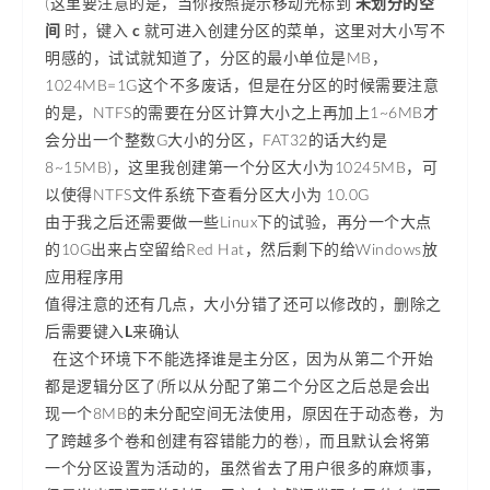
(这里要注意的是，当你按照提示移动光标到
未划分的空
间
时，键入
c
就可进入创建分区的菜单，这里对大小写不
明感的，试试就知道了，分区的最小单位是MB，
1024MB=1G这个不多废话，但是在分区的时候需要注意
的是，NTFS的需要在分区计算大小之上再加上1~6MB才
会分出一个整数G大小的分区，FAT32的话大约是
8~15MB)，这里我创建第一个分区大小为10245MB，可
以使得NTFS文件系统下查看分区大小为 10.0G
由于我之后还需要做一些Linux下的试验，再分一个大点
的10G出来占空留给Red Hat，然后剩下的给Windows放
应用程序用
值得注意的还有几点，大小分错了还可以修改的，删除之
后需要键入
L
来确认
在这个环境下不能选择谁是主分区，因为从第二个开始
都是逻辑分区了(所以从分配了第二个分区之后总是会出
现一个8MB的未分配空间无法使用，原因在于动态卷，为
了跨越多个卷和创建有容错能力的卷)，而且默认会将第
一个分区设置为活动的，虽然省去了用户很多的麻烦事，