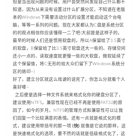
但是当出现问题的时候，用户会突然间发现自己什么都不
知道，因为从来没有设置过什么扩展分区，不知道在老版
本的Windows下需要活动分区的设置才能启动这个台电
脑，等等一系列的问题。现在大家都认为C盘是系统分区
的的观点相信你应该懂得一二了吧(大前提是这样子的，
最早的时候人们还是惯用软盘的，所以A保留给了3.5英寸
的软盘，B保留给了比3.5英寸软盘还大一些的、存储空间
还小一点的、读取速度就更慢一些的大软盘，微软延续了
这个保留值，将C无形的给大众们留下了Windows系统分
区的烙印~)
好了，建立分区就这么戏谑的说完了，你怎么分就看个人
喜好喽~
之后便是选择一种文件系统来格式化你的硬盘分区了，
建议使用NTFS，兼容性现在已经不再是使用FAT32的原
因了，如今的岁月，NTFS的管理方式和兼容性可以让我
们回复一个比较满意的表情。还有一点就是格式化的模
式，建议使用带括号的那一项
(快)
就像是它说的那样，这
是快速格式化的选项，要不然的话就是低级格式化了，这