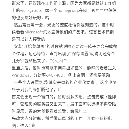
群众了，建议现在工作组上混，因为大家都是默认工作组
上的workgroup，你一个homegroup在网上邻居里空荡荡
的也没啥好玩的，哈
然后需要等一会，光驱的速度相信你是知道的，这个时
候看看Microsoft怎么宣传他们的产品吧，语言艺术还倒
是可以让人接受的
安装"开始菜单项"的时候就说明还要过一阵子才会完成整
个过程，耐心等待，直到出现了"保存设置"就说明还有个
几分钟就熬出来了，O(∩_∩)O ~
重启之后，暂时也可以不用拿出光盘的，静静的看着进入
Windows，分辨率640×480，呃 上帝啊，还需要驱动
一些个人设置之后(其实是微软的产业化要求)，这个电脑
终于到我们来折腾他了，哈
首先会出现一个窗口的，暂时没多少用，点击
完成->是
即
可，管理您的服务器又出来了，最下面可以选择不再登陆
时显示，省的大爷我看着难受，给我勾上
先改大点分辨率，然后做点厚道的工作，开始->我的电
脑，进入C盘