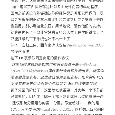
注意一点，这些东西读出来都是放到内存中的，不是硬盘
而且这些东西多数都是针对各个硬件而言的驱动程序，
因为之前还没有能够确认你的硬件都是哪家公司做的，所
以会将很多的驱动拿出来比对和尝试之后才会安置下来以
备后用，别小看这些东西，简单地说，没有他们的支持，
就算是你有了一款非常好看又符合人体工程学的键盘，也
只能狂敲几百下系统也吐不出一个字~~
好了，言归正传，
回车
来确认安装Windows Server 2003
的操作系统
按下
F8
表示你同意商家的运作协议
(这里值得注意的是如果以前有安装过不高于Windows
Server 2003的Windows操作系统会自动检测出来，询问你
是否要修复安装，这里建议使用全新安装，如今的年代几
乎没有软驱来供给你做个启动盘了
Esc
继续安装过程)
到了分区的阶段了，这里貌似很重要，其实每一个环节都
很重要的，因为少了哪一个都不能让你日后过的舒服一点
建议系统分区是你的第一分区，尽量超过7G，我的是
10G，应为要考虑Visual Studio 2005，以后想玩玩ASP的