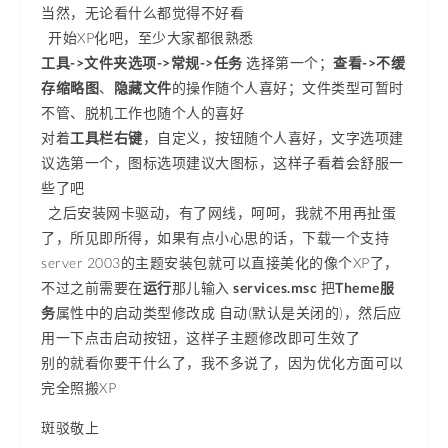
当然，无论看什么都觉得不好看
开始XP化吧，至少大家都很熟悉
工具->文件夹选项->常规->任务
选择第一个；
查看->不缓
存缩略图
、
隐藏文件
的操作随个人喜好；文件类型可暂时
不管、脱机工作也随个人的喜好
对着
工具栏右键
，自定义，按钮随个人喜好，文字选项建
议选第一个，图标选项建议大图标，这样子看着会舒服一
些了吧
之后安装网卡驱动，有了网线，呵呵，我就不用再扯蛋
了，所见即所得，如果有点小心思的话，下载一个支持
server 2003的主题安装包就可以直接美化的像个XP了，
不过之前需要在
运行
那儿输入
services.msc
把
Theme服
务
属性中的启动类型修改成 自动(默认是关闭的)，然后应
用一下点击启动按钮，这样子主题修改即可生效了
别的就看你要干什么了，我不多说了，因为优化方面可以
完全照搬XP
斑驳敬上