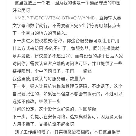
这里就放上一个吧~ 因为我的也是一个遵纪守法的中国
好公民呀
KMBJP-TYCPC-WTB46-BTKXQ-WYPMB，直接输入英
文字母和数字就行，不需要输入完5个字符再用鼠标点击
下一个空白的地方的再输入。
下一步进入授权模式(俗称，你这台服务器可以让用户用
什么方式来访问)多的不扯了。每服务器，同时连接数就
是并发数，建议最多不超过20；而每设备的那个日后人家
访问你，需要认证客户端的访问许可证，并且提供了一些
链接限制，个中问题很多，不再一一赘述
我这里使用默认的每服务器，数量为5
下一步，键入计算机名称和管理员密码，不废话了，这个
自己要记住的，如果密码强度不够会有提示的，不过可以
选择不修改，继续下一步
时间的设定，这个没什么好说的，时区随你
下一步，会提示在安装网络，选择典型皆可，因为没太有
人用多播了，交换机烧不起来呀
到了工作组和域了，其实概念挺模糊的，不在这里误导