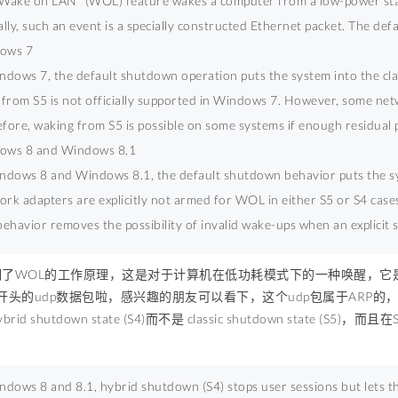
Wake on LAN" (WOL) feature wakes a computer from a low-power sta
ally, such an event is a specially constructed Ethernet packet. The 
ows 7 
ndows 7, the default shutdown operation puts the system into the clas
rom S5 is not officially supported in Windows 7. However, some netwo
fore, waking from S5 is possible on some systems if enough residual p
ows 8 and Windows 8.1 
ndows 8 and Windows 8.1, the default shutdown behavior puts the sys
rk adapters are explicitly not armed for WOL in either S5 or S4 cas
behavior removes the possibility of invalid wake-ups when an explicit
了WOL的工作原理，这是对于计算机在低功耗模式下的一种唤醒，它是
FF开头的udp数据包啦，感兴趣的朋友可以看下，这个udp包属于ARP的
id shutdown state (S4)而不是
classic shutdown state 
ndows 8 and 8.1, hybrid shutdown (S4) stops user sessions but lets the