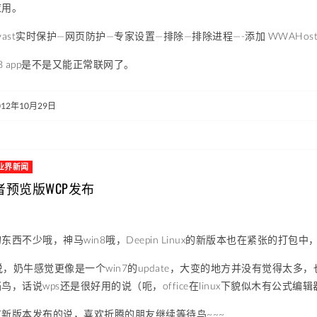
应用。
ast实时保护—网页防护—专家设置—排除—排除进程—-添加 WWAHost.
8 app是不是又能正常联网了。
012年10月29日
业界新闻
费者预览版WCP发布
东西不少哦，神马win8哦，Deepin Linux的新版本也在紧张的打
来说，奶牛感觉更像是一个win7的update，大变的地方并没有觉得太多，
，话说wps还是很好用的说（呃，office在linux下貌似木有公式编
新版本发布的说，喜欢折腾的朋友继续等待鸟~~~