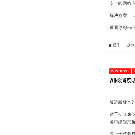
安全的网络
解决方案：av
看看你的win
奶牛
|
2
WINDOWS
WIN8消
最近新版本的
对于win8
境中编辑文档鸟
晚上十点会有