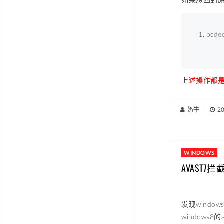
bcded
上述操作都是
奶牛
|
2
WINDOWS
AVAST7
发现wind
window