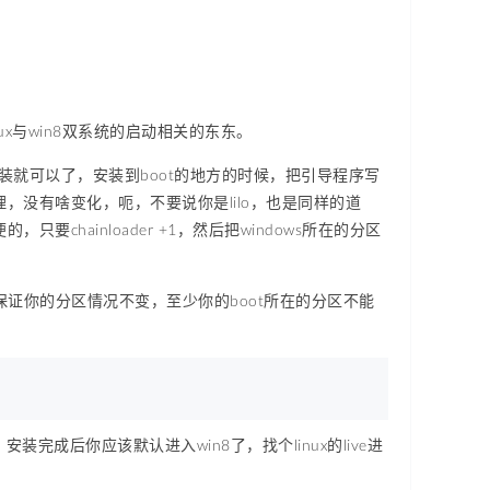
x与win8双系统的启动相关的东东。
常安装就可以了，安装到boot的地方的时候，把引导程序写
同理，没有啥变化，呃，不要说你是lilo，也是同样的道
，只要chainloader +1，然后把windows所在的分区
要保证你的分区情况不变，至少你的boot所在的分区不能
成后你应该默认进入win8了，找个linux的live进