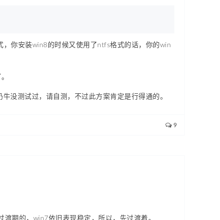
式，你安装win8的时候又使用了ntfs格式的话，你的win
了。
s来实现，奶牛没测试过，请自测，不过此方案肯定是行得通的。
9
的过渡期的，win7依旧表现稳定，所以，先过渡着。