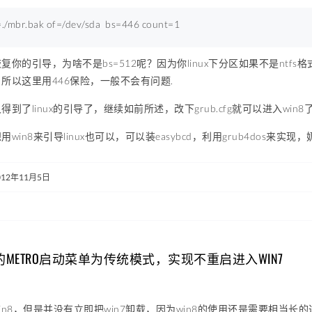
=./mbr.bak 
of
=/dev/sda  
bs
=
446
count
=
1
你的引导，为啥不是bs=512呢？因为你linux下分区如果不是ntfs格
所以这里用446保险，一般不会有问题.
到了linux的引导了，继续如前所述，改下grub.cfg就可以进入win8
win8来引导linux也可以，可以装easybcd，利用grub4do
012年11月5日
8的METRO启动菜单为传统模式，实现不重启进入WIN7
in8，但是并没有立即把win7卸载，因为win8的使用还是需要相当长