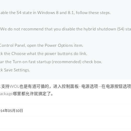
sable the S4 state in Windows 8 and 8.1, follow these steps. 
We do not recommend that you disable the hybrid shutdown (S4) sta
n Control Panel, open the Power Options item. 
lick the Choose what the power buttons do link. 
lear the Turn on fast startup (recommended) check box. 
ick Save Settings. 
in8.1支持WOL也是有道可循的，进入控制面板–电源选项—在电源按
c package哪里都允许就搞定了。
014年05月10日