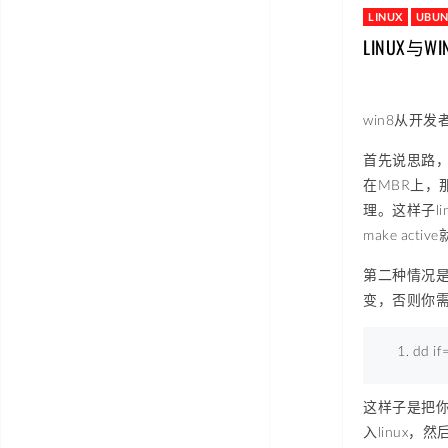
LINUX
UBU
LINUX与
win8从开
首先说思路，
在MBR上，
理。这样子lin
make act
第二种情况是
变，否则你需
dd 
if
这样子是把你
入linux，