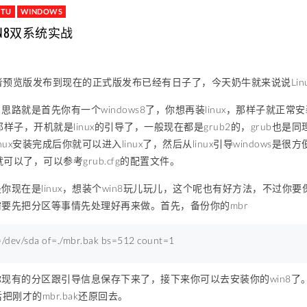
NTU
WINDOWS
WIN8双系统实战
发者预览版发布到现在的正式版发布已经有日子了，今天奶牛就来说说Linu
思路就是首先你有一个windows8了，你想再装linux，那样子就正
那样子，开机就是linux的引导了，一般现在都是grub2的，grub也是
ux安装完成后你就可以进入linux了，然后从linux引导windows是很方便的
ive就可以了，可以参考grub.cfg的配置文件。
你现在是linux，想装个win8玩儿玩儿，这个呢也有好方法，不过你
要先把分区等事情先处理好再来做。首先，备份你的mbr
=/dev/sda 
of
=./mbr.bak 
bs
=
512
count
=
1
现有的分区跟引导信息保存下来了，接下来你可以去安装你的win8了。安装完
然后把刚才的mbr.bak还原回去。