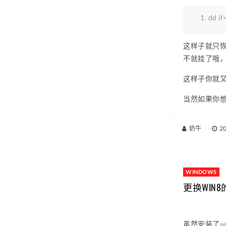
dd 
if
这样子就只恢复
不就挂了哦，
这样子你就又得
当然如果你想用
奶牛
|
2
WINDOWS
更换WIN
虽然安装了w