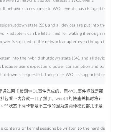
te when a network adapter detects a WOL event.
default behavior in response to WOL events has changed from Windows 
sic shutdown state (S5), and all devices are put into the lowest power
rk adapters can be left armed for waking if enough residual power is
ower is supplied to the network adapter even though the system is in 
tem into the hybrid shutdown state (S4), and all devices are put in
es because users expect zero power consumption and battery drain in 
 shutdown is requested. Therefore, WOL is supported only from sleep (
通过网卡检测WOL事件完成的，而WOL事件呢就是那
，抓包看下内容就一目了然了。win8.1的快速关机时将计
(S5)，而且在S4 S5状态下网卡都是不工作的因为这两种模式都几乎是
 contents of kernel sessions be written to the hard disk. This enables