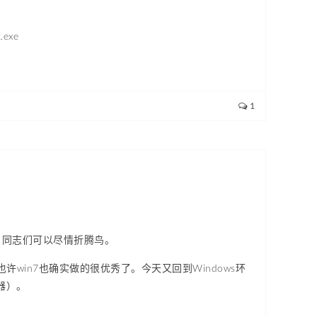
exe
1
包中，同志们可以尽情折腾鸟。
也许win7也确实做的很优秀了。今天又回到Windows环
辑器）。