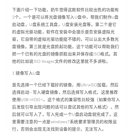
下面介绍一下功能，奶牛觉得这款软件比较出色的功能有
3个，一个是可以将光盘镜像写入U盘中，帮我们制作u盘
启动盘，U盘系统工具盘，U盘安装光盘等。第二个是它
的虚拟光驱功能，软件在安装中会提示是否安装虚拟光
驱，它自带的虚拟光驱功能挺不错的，可以认出大多数光
盘镜像。第三就是光盘抓起功能，这个功能可以帮助我们
把一个已有的光盘的镜像抓取出来并保存成ISO格式。其
他的比如说ISO Images文件的修改这里就不多讲啦。
1.镜像写入U盘
首先选择一个已经下载好的镜像，用UltraISO加载，然后
选择启动—写入硬盘镜像，然后选择写入格式，这里推荐
使用USB-HDD+，这个格式的兼容性比较强（如果你写入
后发现引导出现问题的话可以尝试其他的写入格式），然
后就可以写入了，写入完成一个U盘启动盘就完成了。这
里需要注意的一点是windows7系统要求管理员的权限运
行，否则会出现无法找到设备的提示，无法写入。