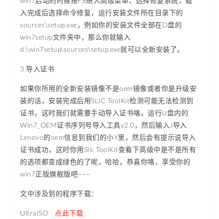
win7启动的时候按F8进入高级菜单，选择修复系统，载
入完成后选择命令修复，运行安装文件所在目录下的
sources\setup.exe，例如你的安装文件全部在D盘的
win7setup文件夹中，那么你就输入
d:\win7setup\sources\setup.exe就可以全新安装了。
3.导入证书
如果你所用的全新安装镜像不是oem镜像或者你是升级安
装的话，安装完成后用SLIC ToolKit检测可能无法检测到
证书，这时我们就需要手动导入证书咯。运行U盘内的
Win7_OEM证书序列号导入工具v2.0，然后输入J导入
Lenovo的oem信息到我们的小Y里，然后会有提示说导入
证书成功，这时你用Slic ToolKit查看下高级中是不是所有
的选项都变成绿色的了呢，哈哈，恭喜你咯，享受你的
win7正版旗舰版吧~~~
文中涉及到的程序下载：
UltraISO
点此下载