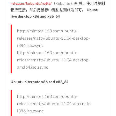
releases/kubuntu/natty/
（Kubuntu）查 看。使用时复制
相应链接，然后用鼠标中键粘贴到终端即可。
Ubuntu
live desktop x86 and x86_64
http://mirrors.163.com/ubuntu-
releases/natty/ubuntu-11.04-desktop-
i386.iso.zsync
http://mirrors.163.com/ubuntu-
releases/natty/ubuntu-11.04-desktop-
amd64.iso.zsync
Ubuntu alternate x86 and x86_64
http://mirrors.163.com/ubuntu-
releases/natty/ubuntu-11.04-alternate-
i386.iso.zsync