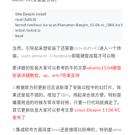
menu.lst来硬盘引导。
title Deepin install

root (hd0,0)

kernel /vmlinuz iso-scan/filename=/deepin_11.06-rc_i386.iso boot=casp
initrd /initrd.lz

当然，引导起来想安装了还需要ctrl+shift+F2进入一个终
端，sudo umount -l /isodevice卸载硬盘挂载才可以哦~
更详细的安装大家可以参考奶牛的文章
ubuntu11.04硬盘
安装详细教程，xp、win7完美支持
2.根据官方的更新日志说新增了安装过程中的幻灯片，效
果还是挺不错的。增加了S$H，用起来也很方便，特别是
蟠蔷用途的时候灰常灰常好用，只要一行代码就搞定了。
其它更新信息大家可以参考文章
Linux Deepin 11.06 RC
发布了
3.集成软件方面深度linux还是做得比较棒的，特别是wine