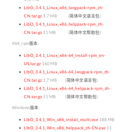
LibO_3.4.1_Linux_x86_langpack-rpm_zh-
CN.tar.gz
1.7 MB (简体中文语言包)
LibO_3.4.1_Linux_x86_helppack-rpm_zh-
CN.tar.gz
11 MB (简体中文帮助包)
X64_rpm版本:
LibO_3.4.1_Linux_x86-64_install-rpm_en-
US.tar.gz
160 MB
LibO_3.4.1_Linux_x86-64_langpack-rpm_zh-
CN.tar.gz
1.7 MB (简体中文语言包)
LibO_3.4.1_Linux_x86-64_helppack-rpm_zh-
CN.tar.gz
11 MB (简体中文帮助包)
Windows版本:
LibO_3.4.1_Win_x86_install_multi.exe
188 MB
LibO_3.4.1_Win_x86_helppack_zh-CN.exe
11