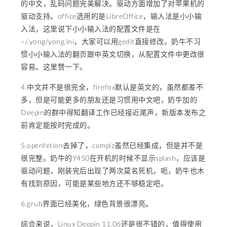
的中文，乱码问题完美解决。驱动方面增加了对苹果机的
驱动支持。office选用的是LibreOffice，输入法是小小输
入法，这里说下小小输入法的配置文件是在
~/.yong/yong.ini，大家可以用gedit直接修改。奶牛不习
惯小小输入法的翻页跟中英文切换，从配置文件中更改很
容易。这里赞一下。
4.中文并不是很完全，firefox默认是英文的，虽然都差不
多，但是可能更多的朋友还是习惯用中文吧，奶牛加的
Deepin的群中得知翻译工作已经接近尾声，新版本发布之
前肯定能按时完成的。
5.openfetion去掉了，compiz虽然已经集成，但是并不是
很完整。奶牛的Y450在开机的时候不显示splash，应该是
驱动问题，刚装完后出现了两次莫名死机，呃，奶牛也木
有找到原因，可能是某些地方还不够稳定吧。
6.grub界面已经美化，绿色背景很漂亮。
综合来说，Linux Deepin 11.06还是很不错的，值得使用