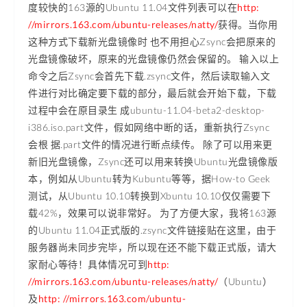
度较快的163源的Ubuntu 11.04文件列表可以在
http:
//mirrors.163.com/ubuntu-releases/natty/
获得。当你用
这种方式下载新光盘镜像时 也不用担心Zsync会把原来的
光盘镜像破坏，原来的光盘镜像仍然会保留的。 输入以上
命令之后Zsync会首先下载.zsync文件，然后读取输入文
件进行对比确定要下载的部分，最后就会开始下载，下载
过程中会在原目录生 成ubuntu-11.04-beta2-desktop-
i386.iso.part文件，假如网络中断的话，重新执行Zsync
会根 据.part文件的情况进行断点续传。 除了可以用来更
新旧光盘镜像，Zsync还可以用来转换Ubuntu光盘镜像版
本，例如从Ubuntu转为Kubuntu等等，据How-to Geek
测试，从Ubuntu 10.10转换到Xbuntu 10.10仅仅需要下
载42%，效果可以说非常好。 为了方便大家，我将163源
的Ubuntu 11.04正式版的.zsync文件链接贴在这里，由于
服务器尚未同步完毕，所以现在还不能下载正式版，请大
家耐心等待！具体情况可到
http:
//mirrors.163.com/ubuntu-releases/natty/
（Ubuntu）
及
http: //mirrors.163.com/ubuntu-