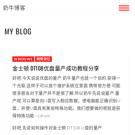
奶牛博客
首页
MY BLOG
留言本
关于奶牛
WINDOWS
网络杂记
金士顿 DT108优盘量产成功教程分享
好吧,今天说说优盘的量产.奶牛量产也就一个目的,获得一
个光驱,这样子可以放个维护系统在里面,携带很方便.可能
很多朋友对于量产并不是很了解,所以奶牛先说说量产.量
产呢,可以算是向U盘写入相应数据，使电脑能正确识别U
盘，并使U盘具有某些特殊功能。我们想要做的呢就是获
得特殊功能—cdrom
好吧,先说如何操作对金士顿 DT108 U盘的量产.