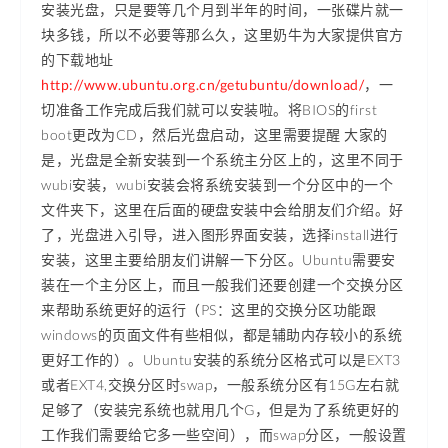
安装光盘，只是要等几个月到半年的时间，一张碟片就一
块多钱，所以不必要等那么久，这里奶牛为大家提供官方
的下载地址
http://www.ubuntu.org.cn/getubuntu/download/
，一
切准备工作完成后我们就可以安装啦。将BIOS的first
boot更改为CD，然后光盘启动，这里需要提醒 大家的
是，光盘是全新安装到一个系统主分区上的，这里不同于
wubi安装，wubi安装会将系统安装到一个分区中的一个
文件夹下，这里在后面的硬盘安装中会给朋友们介绍。好
了，光盘进入引导，进入图形界面安装，选择install进行
安装，这里主要给朋友们讲解一下分区。Ubuntu需要安
装在一个主分区上，而且一般我们还要创建一个交换分区
来帮助系统更好的运行（PS：这里的交换分区功能跟
windows的页面文件有些相似，都是辅助内存较小的系统
更好工作的）。Ubuntu安装的系统分区格式可以是EXT3
或者EXT4,交换分区时swap，一般系统分区有15G左右就
足够了（安装完系统也就用几个G，但是为了系统更好的
工作我们需要给它多一些空间），而swap分区，一般设置