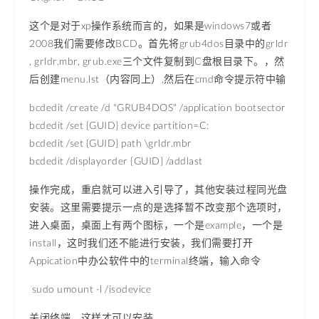
这个是对于xp操作系统而言的，如果是windows7或者
2008我们需要修改BCD。首先将grub4dos目录中的grldr
, grldr.mbr, grub.exe三个
文件
复制到C盘根目录下。，然
后创建menu.lst（内容同上）,然后在cmd命令提示符中输
bcdedit /create /d "GRUB4DOS" /application bootsector
bcdedit /set {GUID} device partition=C:
bcdedit /set {GUID} path \grldr.mbr
bcdedit /displayorder {GUID} /addlast
操作完成，重启就可以进入引导了，其他安装过程同光盘
安装。这里需要提示一点的是选择暂不改变那个选项时，
进入桌面，桌面上有两个图标，一个是example，一个是
install，这时我们还不能进行安装，我们需要打开
Appication中办公软件中的terminal终端，输入命令
sudo umount -l /isodevice
关闭终端，这样才可以安装。