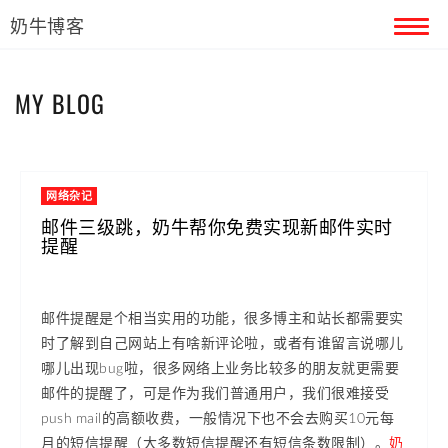
奶牛博客
首页
MY BLOG
留言本
关于奶牛
网络杂记
邮件三级跳，奶牛帮你免费实现新邮件实时
提醒
邮件提醒是个相当实用的功能，很多博主和站长都需要实
时了解到自己网站上有啥新评论啦，或者有谁留言说哪儿
哪儿出现bug啦，很多网络上业务比较多的朋友就更需要
邮件的提醒了，可是作为我们普通用户，我们很难接受
push mail的高额收费，一般情况下也不会去购买10元每
月的短信提醒（大多数短信提醒还有短信条数限制）。
奶