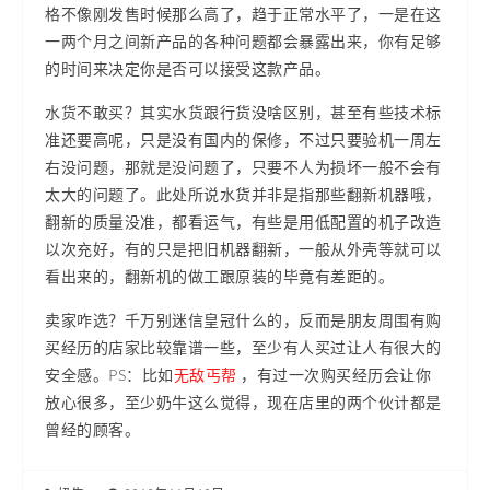
格不像刚发售时候那么高了，趋于正常水平了，一是在这
一两个月之间新产品的各种问题都会暴露出来，你有足够
的时间来决定你是否可以接受这款产品。
水货不敢买？其实水货跟行货没啥区别，甚至有些技术标
准还要高呢，只是没有国内的保修，不过只要验机一周左
右没问题，那就是没问题了，只要不人为损坏一般不会有
太大的问题了。此处所说水货并非是指那些翻新机器哦，
翻新的质量没准，都看运气，有些是用低配置的机子改造
以次充好，有的只是把旧机器翻新，一般从外壳等就可以
看出来的，翻新机的做工跟原装的毕竟有差距的。
卖家咋选？千万别迷信皇冠什么的，反而是朋友周围有购
买经历的店家比较靠谱一些，至少有人买过让人有很大的
安全感。PS：比如
无敌丐帮
，有过一次购买经历会让你
放心很多，至少奶牛这么觉得，现在店里的两个伙计都是
曾经的顾客。