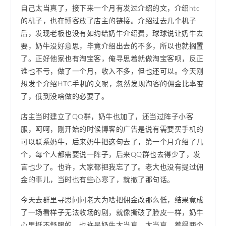
自己太当真了，接下来一个月有发过介绍的文，介绍htc
的机子，也在博客放了店主的链接。介绍过去几个机子
后，发现老板也没有如约给奶牛介绍费，球球说让奶牛去
要，奶牛没好意思，毕竟介绍出去的不多，所以也就搁置
了。正好他家也有淘宝客，俺寻思着就做淘宝客呗，反正
谁也不亏，做了一个月，收入不多，但也还可以。今天刚
想发个介绍HTC手机的文呢，忽然发现淘客的佣金比率变
了，低到没啥做的必要了。
店主当时建立了QQ群，奶牛也加了，还当过阵子小客
服，呵呵，刚开始的时候博客的广告是说有需要买手机的
可以联系奶牛，后来奶牛把这句去了，第一个月介绍了几
个，每个人都需要说一阵子，后来QQ群也去得少了，发
言也少了。也许，大家都把我忘了了。老大也没有提过佣
金的事儿，当时也有些心寒了，就撤了那句话。
今天去群里寻思问问老大为啥把佣金改那么低，结果竟成
了一场看样子无法收场的剧，就像撕破了脸皮一样，奶牛
心里挺不舒服的。也许是奶牛太当真，太当真，惹得两个