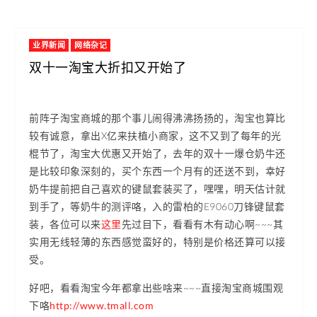
业界新闻
网络杂记
双十一淘宝大折扣又开始了
前阵子淘宝商城的那个事儿闹得沸沸扬扬的，淘宝也算比
较有诚意，拿出X亿来扶植小商家，这不又到了每年的光
棍节了，淘宝大优惠又开始了，去年的双十一爆仓奶牛还
是比较印象深刻的，买个东西一个月有的还送不到，幸好
奶牛提前把自己喜欢的键鼠套装买了，嘿嘿，明天估计就
到手了，等奶牛的测评咯，入的雷柏的E9060刀锋键鼠套
装，各位可以来
这里
先过目下，看看有木有动心啊~~~其
实用无线轻薄的东西感觉蛮好的，特别是价格还算可以接
受。
好吧，看看淘宝今年都拿出些啥来~~~直接淘宝商城围观
下咯
http://www.tmall.com