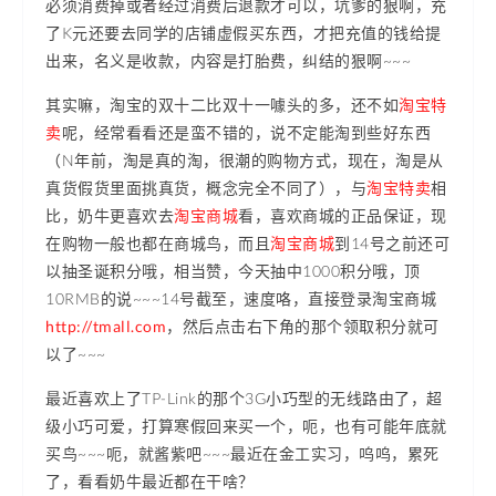
必须消费掉或者经过消费后退款才可以，坑爹的狠啊，充
了K元还要去同学的店铺虚假买东西，才把充值的钱给提
出来，名义是收款，内容是打胎费，纠结的狠啊~~~
其实嘛，淘宝的双十二比双十一噱头的多，还不如
淘宝特
卖
呢，经常看看还是蛮不错的，说不定能淘到些好东西
（N年前，淘是真的淘，很潮的购物方式，现在，淘是从
真货假货里面挑真货，概念完全不同了），与
淘宝特卖
相
比，奶牛更喜欢去
淘宝商城
看，喜欢商城的正品保证，现
在购物一般也都在商城鸟，而且
淘宝商城
到14号之前还可
以抽圣诞积分哦，相当赞，今天抽中1000积分哦，顶
10RMB的说~~~14号截至，速度咯，直接登录淘宝商城
http://tmall.com
，然后点击右下角的那个领取积分就可
以了~~~
最近喜欢上了TP-Link的那个3G小巧型的无线路由了，超
级小巧可爱，打算寒假回来买一个，呃，也有可能年底就
买鸟~~~呃，就酱紫吧~~~最近在金工实习，呜呜，累死
了，看看奶牛最近都在干啥？