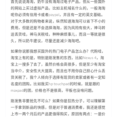
首先说说海淘，奶牛没有海淘过电子产品，但从一些国外
的网站上买过虚拟产品，比如主机域名什么的，一般海淘
呢你必须有信用卡或者paypal，并且有一定的英文基础。
对于大多数的购物者来说，纵然知道海淘可以省下不小的
费用，但是还是不会选择海淘，因为风险有些大，神马转
运丢货哇，神马关税哇，种种麻烦事儿，而且一等就是很
久，所以奶牛建议，尽量还是减少海淘吧。
如果你说那我想买国外的热门电子产品怎么办？代购哇，
淘宝上有的是，特别是刚发售的东西，比如Nexus 4，淘
宝上一搜多了去了，虽然价格会高很多，但是至少有淘宝
当中介，安全性大大提高，而且也不用你自己担心什么丢
货关税了，我个人倾向于选择有现货的卖家或者有一定知
名度的团购。比如我买hp touchpad的时候，就是跟的
maxpad的团，价格也不是很高，平板也没啥问题。
刚发售非要抢先不可么？如果你是狂热分子，可以理解第
一手拿到新品的快感，但是对于普通消费者，我还是感觉
上市一两个月后的产品更值得购买，原因有两点：一是价