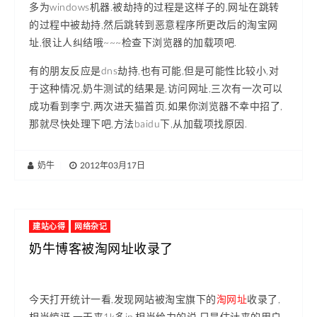
多为windows机器.被劫持的过程是这样子的,网址在跳转
的过程中被劫持,然后跳转到恶意程序所更改后的淘宝网
址,很让人纠结哦~~~检查下浏览器的加载项吧.
有的朋友反应是dns劫持,也有可能,但是可能性比较小,对
于这种情况,奶牛测试的结果是,访问网址,三次有一次可以
成功看到李宁,两次进天猫首页,如果你浏览器不幸中招了,
那就尽快处理下吧,方法baidu下,从加载项找原因.
奶牛
|
2012年03月17日
建站心得
网络杂记
奶牛博客被淘网址收录了
今天打开统计一看,发现网站被淘宝旗下的
淘网址
收录了,
相当惊讶,一天来1k多ip,相当给力的说,只是估计来的用户