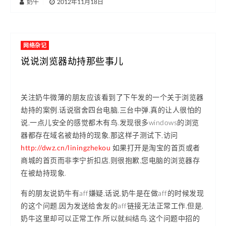
奶牛
|
2012年11月18日
网络杂记
说说浏览器劫持那些事儿
关注奶牛微薄的朋友应该看到了下午发的一个关于浏览器
劫持的案例.话说宿舍四台电脑,三台中弹,真的让人很怕的
说,一点儿安全的感觉都木有鸟.发现很多windows的浏览
器都存在域名被劫持的现象,那这样子测试下,访问
http://dwz.cn/liningzhekou
如果打开是淘宝的首页或者
商城的首页而非李宁折扣店,则很抱歉,您电脑的浏览器存
在被劫持现象.
有的朋友说奶牛有aff嫌疑,话说,奶牛是在做aff的时候发现
的这个问题,因为发送给舍友的aff链接无法正常工作,但是,
奶牛这里却可以正常工作,所以就纠结鸟.这个问题中招的