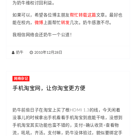
为奶牛维权讨回利益。
如果可以，希望各位博主朋友
帮忙转载这篇
文章。最好也
能在校内，
微博
上面帮忙
转发
几次。奶牛感激不尽。
我相信网络会还奶牛一个公道！
奶牛
|
2010年12月28日
网络杂记
手机淘宝网，让你淘宝更方便
奶牛前些日子在淘宝上买了根HDMI 1.3的线，今天闲着
没事儿的时候拿出手机看看手机淘宝到底能干啥，没想到
手机淘宝其实功能也蛮不错的，支付+确认收货+查看物
流，吼吼，齐活。支付嘛，奶牛没体验过，貌似要绑定手