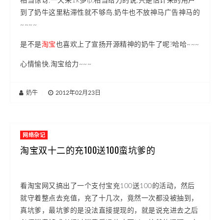
到了奶牛这里粘滞性就不够鸟,奶牛也不放神马广告神马的
~~~~
是不是
淘宝
也喜欢上了宣扬开源精神的奶牛了呢?哈哈~~~
心情愉快,淘宝给力~~~
奶牛
|
2012年02月23日
网络杂记
淘宝双十二的充100送100蛮坑爹的
看淘宝网又搞出了一个支付宝充100送100的活动，然后
就守着整点去充值，充了十几次，竟然一次都没被抽到，
真坑爹，最坑爹的是没法直接提现的，就是说充进去之后