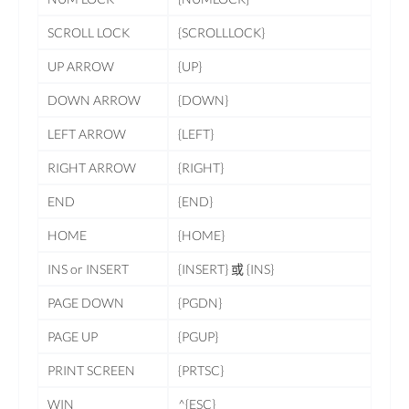
SCROLL LOCK
{SCROLLLOCK}
UP ARROW
{UP}
DOWN ARROW
{DOWN}
LEFT ARROW
{LEFT}
RIGHT ARROW
{RIGHT}
END
{END}
HOME
{HOME}
INS or INSERT
{INSERT} 或 {INS}
PAGE DOWN
{PGDN}
PAGE UP
{PGUP}
PRINT SCREEN
{PRTSC}
WIN
^{ESC}