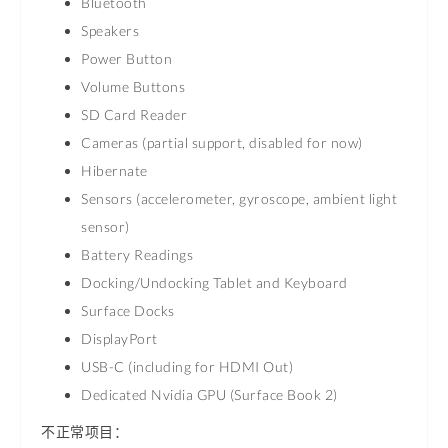
Bluetooth
Speakers
Power Button
Volume Buttons
SD Card Reader
Cameras (partial support, disabled for now)
Hibernate
Sensors (accelerometer, gyroscope, ambient light
sensor)
Battery Readings
Docking/Undocking Tablet and Keyboard
Surface Docks
DisplayPort
USB-C (including for HDMI Out)
Dedicated Nvidia GPU (Surface Book 2)
不正常项目：