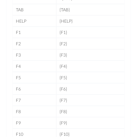
TAB
{TAB}
HELP
{HELP}
F1
{F1}
F2
{F2}
F3
{F3}
F4
{F4}
F5
{F5}
F6
{F6}
F7
{F7}
F8
{F8}
F9
{F9}
F10
{F10}