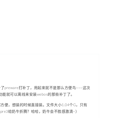
少了preware打补丁，用起来就不是那么方便鸟~~~这次
的功能就可以离线来安装webos的那些补丁了。
都方便，想装的时候直接装。文件大小1.04个G，只有
re2，pre3给奶牛折腾？哈哈，奶牛会不胜感激滴~）