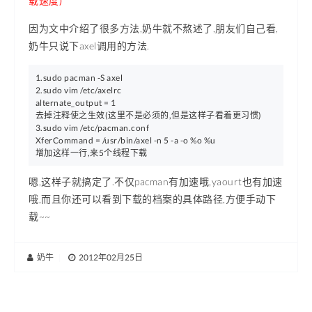
载速度)
因为文中介绍了很多方法,奶牛就不熬述了,朋友们自己看,
奶牛只说下axel调用的方法.
1.sudo pacman -S axel

2.sudo vim /etc/axelrc

alternate_output = 1

去掉注释使之生效(这里不是必须的,但是这样子看着更习惯)

3.sudo vim /etc/pacman.conf

XferCommand = /usr/bin/axel -n 5 -a -o %o %u

嗯,这样子就搞定了.不仅pacman有加速哦,yaourt也有加速
哦,而且你还可以看到下载的档案的具体路径,方便手动下
载~~
奶牛
|
2012年02月25日