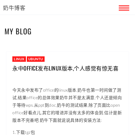
奶牛博客
首页
MY BLOG
留言本
关于奶牛
LINUX
UBUNTU
永中OFFICE发布LINUX版本,个人感觉有惊无喜
今天永中发布了office的linux版本,奶牛也第一时间做了测
试,结果office的总体效果奶牛并不是太满意,个人还是倾向
于等待wps.从ppt到doc,奶牛的测试结果,除了页面比open
office好看点儿,其它的增进并没有太多的体会到,估计是新
版本不完善吧.奶牛下面就说说具体的安装方法:
1.下载tgz包