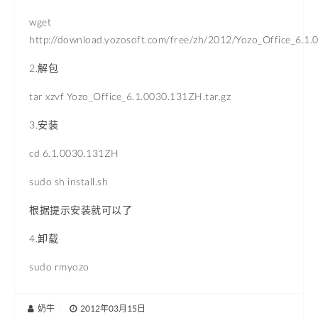
wget
http://download.yozosoft.com/free/zh/2012/Yozo_Office_6.1.
2.解包
tar xzvf Yozo_Office_6.1.0030.131ZH.tar.gz
3.安装
cd 6.1.0030.131ZH
sudo sh install.sh
根据提示安装就可以了
4.卸载
sudo rmyozo
奶牛
|
2012年03月15日