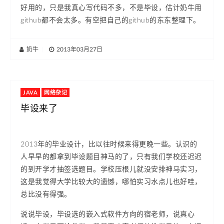
好用的，只是我真心写代码不多，不是毕设，估计奶牛用
github都不会太多。有空把自己的github的东东整理下。
奶牛
|
2013年03月27日
JAVA
网络杂记
毕设来了
2013年的毕业设计，比以往时候来得更晚一些。认识的
人早早的都拿到毕设题目神马的了，只有我们学校还迟迟
的到开学才抽签选题目。学校压根儿就没安排神马实习，
这是我觉得大学比较大的遗憾，哪怕实习水点儿也好哇，
总比没有得强。
说说毕设，毕设选的嵌入式软件方向的宿老师，说真心