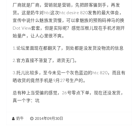
厂商就是厂商，营销就是营销，先把顾客骗到手，再发
货。这是奶牛对htc这次htc desire 820发售的最大体会，
宣传中说什么魅族发货慢，可以拿魅族的预购码神马的换
Dot View套套，但是实际呢？感觉压根儿现在手机才刚开
始量产，让人心里很不爽。
1.论坛里面现在都翻天了，到处都是没发货没物流的信息
2.官方直接不答复了，退货无门。
3.托儿比较多，至今未见一个灰色蓝边的htc 820，而且有
晒收货的竟然手机是9月27号生产的。
总有种上当受骗的感觉，26号零点下单，现在还没发货，
真一个字：坑
奶牛
|
2014年09月30日