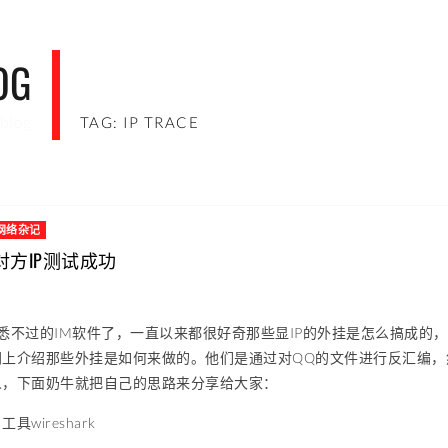
OG
blog
TAG: IP TRACE
网络杂记
对方IP测试成功
悉不过的IM软件了，一直以来都很好奇那些显IP的外挂是怎么搞成的
网上介绍那些外挂是如何来做的。他们是通过对QQ的文件进行反汇编，
人，下面奶牛就把自己的思路来分享给大家：
wireshark