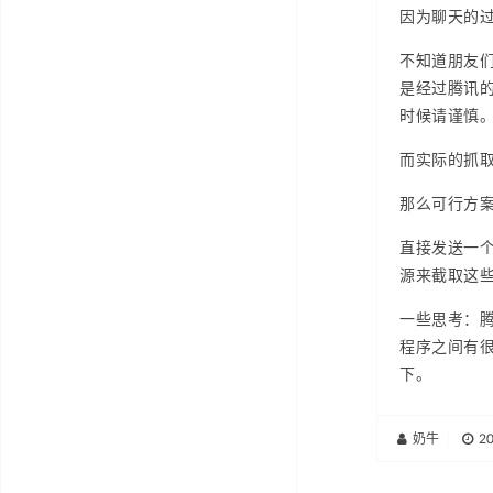
因为聊天的过
不知道朋友们
是经过腾讯
时候请谨慎
而实际的抓取
那么可行方
直接发送一个
源来截取这
一些思考：腾
程序之间有
下。
奶牛
|
2