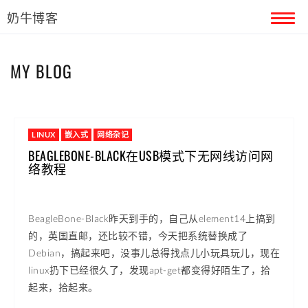
奶牛博客
首页
MY BLOG
留言本
关于奶牛
LINUX
嵌入式
网络杂记
BEAGLEBONE-BLACK在USB模式下无网线访问网
络教程
BeagleBone-Black昨天到手的，自己从element14上搞到
的，英国直邮，还比较不错，今天把系统替换成了
Debian，搞起来吧，没事儿总得找点儿小玩具玩儿，现在
linux扔下已经很久了，发现apt-get都变得好陌生了，拾
起来，拾起来。