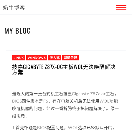
奶牛博客
首页
MY BLOG
留言本
关于奶牛
LINUX
WINDOWS
嵌入式
网络杂记
技嘉GIGABYTE Z87X-OC主板WOL无法唤醒解决
方案
最近入的第一张台式机主板技嘉Gigabyte Z87x-oc主板，
BIOS固件版本是F6，存在电脑关机后无法使用WOL功能
唤醒机器的问题，经过一番折腾终于把问题解决了。缕一
缕思绪：
1.首先怀疑是BIOS配置问题，WOL选项已经默认开启，