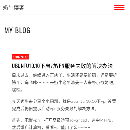
奶牛博客
首页
MY BLOG
留言本
关于奶牛
UBUNTU
UBUNTU10.10下启动VPN服务失败的解决办法
周末过去，继续进入正轨丫，生活还是要忙碌，还是要折
腾丫，乌咔咔～～～来奶牛这里滴先一人来杯小酸奶吧，
嘿嘿。
今天奶牛来分享个小问题，就是ubuntu 10.10下vpn设置
完成后仍旧提示启动vpn服务失败的解决方法。
首先，配置vpn，打开高级选项advanced，选中MPPE，
然后重启计算机，看看vpn能用了么～～～