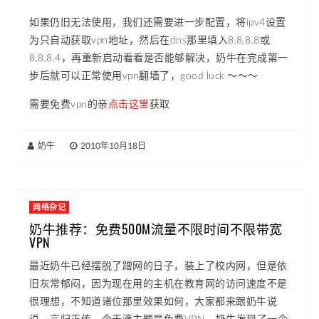
如果仍旧无法使用，我们还需要进一步配置，将ipv4设置
为只自动获取vpn地址，然后在dns那里填入8.8.8.8或
8.8.8.4，再重新启动看看是否能够解决，奶牛在完成第一
步后就可以正常使用vpn翻墙了，good luck ～～～
需要免费vpn的亲
点击这里
获取
奶牛
|
2010年10月18日
网络杂记
奶牛推荐：免费500M流量不限时间不限带宽
VPN
最近奶牛已经摆脱了蹭网的日子，装上了校内网，但是依
旧灰常郁闷，因为现在用的主机在教育网的访问速度不是
很理想，不知道诸位那里效果如何，大家都来跟奶牛说
说。言归正传，今天滴主题是免费VPN，奶牛发现了一个