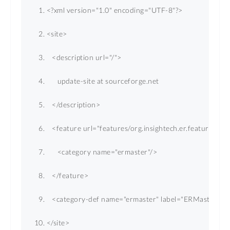
<?
xml
version
=
"1.0"
encoding
=
"UTF-8"
?>
<
site
>
<
description
url
=
"/"
>
      update-site at sourceforge.net 
</
description
>
<
feature
url
=
"features/org.insightech.er.feature_1.
<
category
name
=
"ermaster"
/>
</
feature
>
<
category-def
name
=
"ermaster"
label
=
"ERMaster"
/>
</
site
>