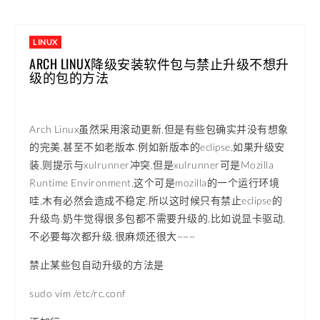
LINUX
ARCH LINUX降级安装软件包与禁止升级不想升
级的包的方法
Arch Linux虽然采用滚动更新,但是有些包确实并没有想象
的完美,甚至不如老版本.例如新版本的eclipse,如果升级安
装,则提示与xulrunner冲突,但是xulrunner可是Mozilla
Runtime Environment,这个可是mozilla的一个运行环境
哇,木有必然会造成不稳定.所以这时候只有禁止eclipse的
升级鸟.奶牛觉得很多包都不需要升级的,比如说显卡驱动,
不必要每次都升级,很麻烦还很大~~~
禁止某些包自动升级的方法是
sudo vim /etc/rc.conf