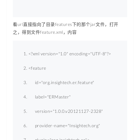
看url直接指向了目录features下的那个jar文件，打开
之，得到文件feature.xml，内容
<?
xml
version
=
"1.0"
encoding
=
"UTF-8"
?>
<
feature
id
=
"org.insightech.er.feature"
label
=
"ERMaster"
version
=
"1.0.0.v20121127-2328"
provider-name
=
"Insightech.org"
plugin
=
"org.insightech.er"
>