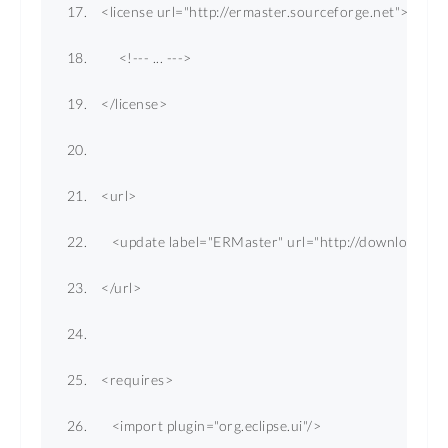
<
license
url
=
"http://ermaster.sourceforge.net"
>
<!--- ... --->
</
license
>
<
url
>
<
update
label
=
"ERMaster"
url
=
"http://downloads.s
</
url
>
<
requires
>
<
import
plugin
=
"org.eclipse.ui"
/>