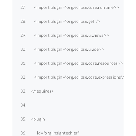
<
import
plugin
=
"org.eclipse.core.runtime"
/>
<
import
plugin
=
"org.eclipse.gef"
/>
<
import
plugin
=
"org.eclipse.ui.views"
/>
<
import
plugin
=
"org.eclipse.ui.ide"
/>
<
import
plugin
=
"org.eclipse.core.resources"
/>
<
import
plugin
=
"org.eclipse.core.expressions"
/>
</
requires
>
<
plugin
id
=
"org.insightech.er"