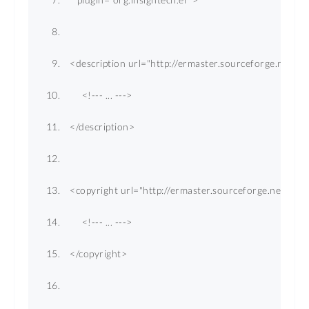
<
description
url
=
"http://ermaster.sourceforge.net"
>
<!--- ... --->
</
description
>
<
copyright
url
=
"http://ermaster.sourceforge.net"
>
<!--- ... --->
</
copyright
>