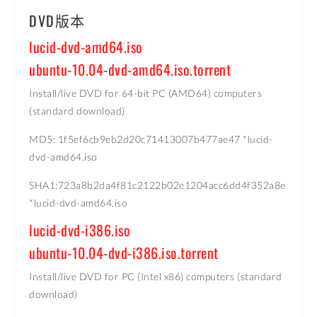
DVD版本
lucid-dvd-amd64.iso
ubuntu-10.04-dvd-amd64.iso.torrent
Install/live DVD for 64-bit PC (AMD64) computers
(standard download)
MD5: 1f5ef6cb9eb2d20c71413007b477ae47 *lucid-
dvd-amd64.iso
SHA1:723a8b2da4f81c2122b02e1204acc6dd4f352a8e
*lucid-dvd-amd64.iso
lucid-dvd-i386.iso
ubuntu-10.04-dvd-i386.iso.torrent
Install/live DVD for PC (Intel x86) computers (standard
download)