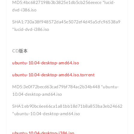
MD5:4bc6827198b3b3825e1db5cb256eeece *lucid-
dvd-i386.iso
SHA1:730a38f948572da45e5072ef4d45a5cfc96538a9
*lucid-dvd-i386.iso
CD版本
ubuntu-10.04-desktop-amd64.iso
ubuntu-10.04-desktop-amd64.iso.torrent
MD5:3e0f72becd63cad79bf784ac2b34b448 *ubuntu-
10.04-desktop-amd64.iso
SHA1:eb90bc6ee66ca1a81bb18d71b8a853ba3eb24662
*ubuntu-10.04-desktop-amd64.iso
ubuntu-10.04-desktop-i386.iso